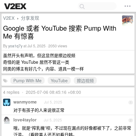
V2EX
分享发现
›
Google 或者 YouTube 搜索 Pump With
Me 有惊喜
By
yoa1q7y
at Jul 5, 2025 · 2050 views
虽然开头有声明，但这显然是擦边视频
奇怪的是 YouTube 居然不管这一类
同类的博主有好几个，内容、道具一模一样
Pump With Me
YouTube
擦边视频
4 replies
•
2025-07-06 08:45:16 +08:00
wanmyome
Jul 5, 2025
1
对于有孩子的人来说很正常
love4taylor
Jul 5, 2025
2
哦，就是“搾乳機”呗，不过现在漏点的好像都被下了，之前非常
泛滥。（看欧美人还不如看日韩。