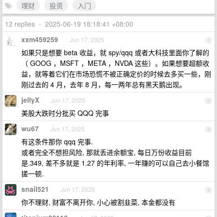
理财
投资
入门
12 replies
•
2025-06-19 18:18:41 +08:00
xxm459259
Jun 17, 2025
1
如果只是想要 beta 收益，就 spy/qqq 或者大科技里面你了解的
（ GOOG ，MSFT ，META ，NVDA 这些）。如果想要超额收
益，就等着它们在市场恐慌不被正确定价的时候去多买一些，刚
刚过去的 4 月，去年 8 月，每一两年总有黑天鹅出现。
jellyX
Jun 17, 2025
2
美股大跌时分批买 QQQ 完事
wu67
Jun 17, 2025
3
有这条件那你 qqq 完事.
或者完全不想担风险, 那就丢进余额宝, 每日万份收益目前
是.349, 差不多就是 1.27 的年利率, 一年赚的可以自己去小餐馆
搓一顿.
snail521
Jun 17, 2025
4
你不理财, 财富不离开你, 小心被割韭菜, 本金都没有