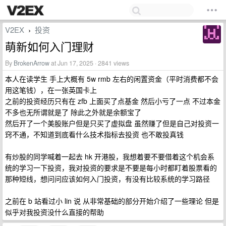
V2EX
投资
›
萌新如何入门理财
By
BrokenArrow
at Jun 17, 2025 · 2841 views
本人在读学生 手上大概有 5w rmb 左右的闲置资金（平时消费都不会
用这笔钱），在一张英国卡上
之前的投资经历只有在 zfb 上面买了点基金 然后小亏了一点 不过本金
不多也无所谓就是了 除此之外就是余额宝了
然后开了一个美股账户但是只买了虚拟盘 虽然赚了但是自己对投资一
窍不通，不知道到底看什么技术指标去投资 也不敢投真钱
有炒股的同学喊着一起去 hk 开港股，我想着要不要借着这个机会系
统的学习一下投资，我对投资的要求是不要是每小时都盯着股票看的
那种短线，想问问应该如何入门投资，有没有比较系统的学习路径
之前在 b 站看过小 lin 说 从非常基础的部分开始介绍了一些理论 但是
似乎对我投资没什么直接的帮助