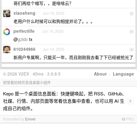
哥们再给个缩写，，是啥啥云？
xiaosheng
Jun 16, 2025
4
老用户什么时候可以和狗相提并论了。。。
perfectlife
Jun 16, 2025
5
@
gzldc
tx
810244966
Jun 16, 2025
6
新用户专属啊，只能买一年，而且刚刚我去看了下已经被抢光了
© 2026 V2EX · 45ms · 3.9.8.5
About
·
Language
把常看的网页变成桌面小组件
Kepo 是一个桌面信息面板：快捷键唤起，把 RSS、GitHub、
›
社媒、行情、内部页面等常看信息集中查看，也可以用 AI 生
成自己的组件。
Promoted by
Enivel
PRO