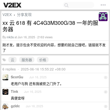
V2EX
分享发现
›
xx 云 618 有 4C4G3M300G/38 一年的服
务器
By
mk3s
at Jun 16, 2025 · 2163 views
刚才发，提示包含不受欢迎的内容，想要的就自己搜吧，链接就不发
了
云
服务器
价格
6 replies
•
2025-06-16 15:55:22 +08:00
ScotGu
Jun 16, 2025
1
老用户与狗 还有我被拒之门外了。
Tink
Jun 16, 2025
2
真便宜呀
gzldc
Jun 16, 2025
3