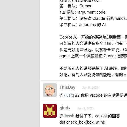
第一梯队：Cursor
1.2 梯队：argument code
第二梯队：没被砍 Claude 前的 windsur
第三梯队：Jetbrains 的 AI
Copilot 从一开始的领导地位到后面一直
可能有的人会说也有补全了啊，也有下一
但是离好用差很远。就拿补全来说，Curs
agent 上就一个高速通道 Cursor 
不要听别人的说都是基于 AI 底座，
好吃，有的人只能说做的能吃，有的人做的跟
ThisDay
Jun 9, 2025
@
klusfq
#2 你用 vscode 的有
qiudx
Jun 9, 2025
@
dassh
我试了下，copilot 的回答
def check_box(box, w, h):