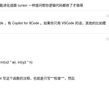
现在如果能进化成跟 cursor 一样提问帮你逻辑代码都修了才值得
1
e ，有 Copilot for XCode 。如果你只用 VSCode 的话，其他的比如模
1
 int(x2 * w), int(y2 * h)
pilot 写这个函数的注释，也就是只写"""检查"""，然后