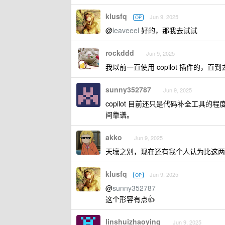
klusfq
Jun 9, 2025
OP
@
leaveeel
好的，那我去试试
rockddd
Jun 9, 2025
我以前一直使用 copilot 插件的，直到
sunny352787
Jun 9, 2025
copilot 目前还只是代码补全工具的程
间靠谱。
akko
Jun 9, 2025
天壤之别，现在还有我个人认为比这两者
klusfq
Jun 9, 2025
OP
@
sunny352787
这个形容有点👍
linshuizhaoying
Jun 9, 2025