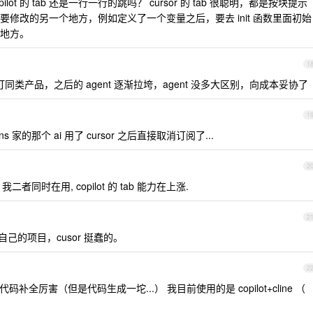
pilot 的 tab 还是一行一行的跳吗？ cursor 的 tab 很聪明，都是按块提示
能要修改的另一个地方，例如定义了一个变量之后，要去 init 函数里面初始
 的地方。
1
 吊打同类产品，之后的 agent 逐渐拉垮，agent 没多大区别，向成本妥协了
1
ains 家的那个 ai 用了 cursor 之后直接取消订阅了...
2
, 我二者同时在用, copilot 的 tab 能力在上涨.
2
自己的项目，cusor 挺蠢的。
2
ot 代码补全厉害（但是代码生成一坨...） 我目前使用的是 copilot+cline （