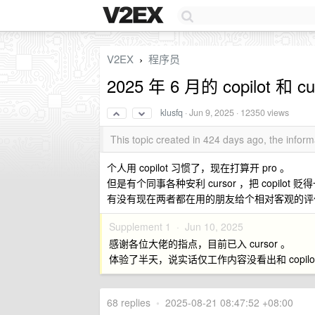
V2EX
程序员
›
2025 年 6 月的 copilot 和
klusfq
·
Jun 9, 2025
· 12350 views
This topic created in 424 days ago, the info
个人用 copilot 习惯了，现在打算开 pro 。
但是有个同事各种安利 cursor ，把 copilot 贬得一文
有没有现在两者都在用的朋友给个相对客观的评价
Supplement 1 ·
Jun 10, 2025
感谢各位大佬的指点，目前已入 cursor 。
体验了半天，说实话仅工作内容没看出和 copilot 有
68 replies
•
2025-08-21 08:47:52 +08:00