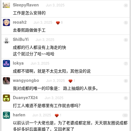
SleepyRaven
Jun 3, 2025
4
工作是怎么安排的
reoah2
Jun 3, 2025
6
5
去春熙路做做手工
ShiBuYi
Jun 3, 2025
6
成都的行人都没有上海走的快
这个就过分了哈~~哈哈
lokya
Jun 3, 2025
7
成都不错啊，就是不太见太阳，其他没的说
wangyongbo
Jun 3, 2025
1
8
我对成都的唯一的印象是： 路上抽烟的人很多。
Duanye7X24
Jun 3, 2025
9
打工人难道不是哪里有工作就去哪吗？
harlen
Jun 3, 2025
1
10
以前认识一个大佬也是，为了老婆成都定居，天天朋友圈说成都
多好多好后面离婚了，又回老家了