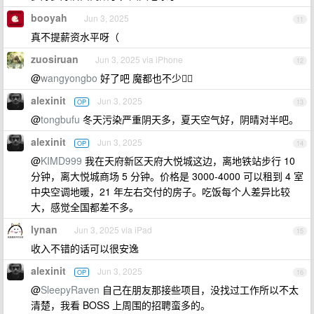
booyah
Jun 3, 2025
11
真不提薪资水平呀（
zuosiruan
Jun 3, 2025 via iPhone
12
@
wangyongbo
好了吧 魔都也不少🤦‍♂️
alexinit
Jun 3, 2025
OP
13
@
tongbufu
冬天污染严重阴天多，夏天空气好，阴晴对半吧。
alexinit
Jun 3, 2025
OP
14
@
KIMD999
我在天府新区天府大悦城这边，离地铁站步行 10
分钟，离大悦城商场 5 分钟。价格是 3000-4000 可以租到 4 室
中央空调地暖，21 年左右交付的房子。吃饭每个人差异比较
大，感觉全国都差不多。
lynan
Jun 3, 2025 via iPad
15
收入不错的话可以很安逸
alexinit
Jun 3, 2025
OP
16
@
SleepyRaven
自己在朋友那接些项目，没找过工作所以不太
清楚，我看 BOSS 上周围的招聘蛮多的。