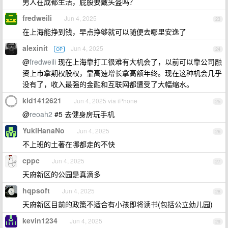
男人在成都生活，屁股要戴头盔吗？
fredweili
Jun 4, 2025
23
在上海能挣到钱，早点挣够就可以随便去哪里安逸了
alexinit
Jun 4, 2025
OP
24
@
fredweili
现在上海靠打工很难有大机会了，以前可以靠公司融
资上市拿期权股权，靠高速增长拿高额年终。现在这种机会几乎
没有了，收入最强的金融和互联网都遭受了大幅缩水。
kid1412621
Jun 4, 2025 via iPhone
25
@
reoah2
#5 去健身房玩手机
YukiHanaNo
Jun 4, 2025
26
不上班的土著在哪都走的不快
cppc
Jun 4, 2025
27
天府新区的公园是真滴多
hqpsoft
Jun 4, 2025
28
天府新区目前的政策不适合有小孩即将读书(包括公立幼儿园)
kevin1234
Jun 4, 2025
29