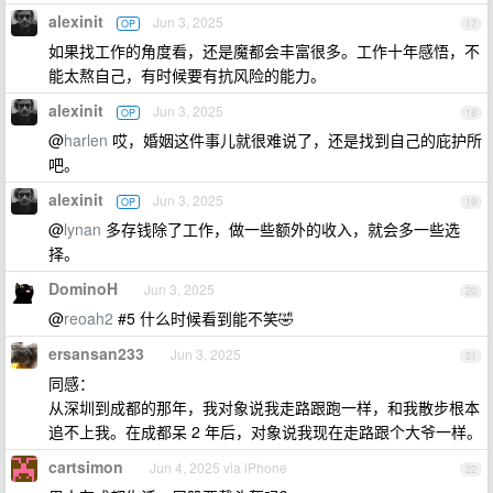
alexinit
Jun 3, 2025
OP
17
如果找工作的角度看，还是魔都会丰富很多。工作十年感悟，不
能太熬自己，有时候要有抗风险的能力。
alexinit
Jun 3, 2025
OP
18
@
harlen
哎，婚姻这件事儿就很难说了，还是找到自己的庇护所
吧。
alexinit
Jun 3, 2025
OP
19
@
lynan
多存钱除了工作，做一些额外的收入，就会多一些选
择。
DominoH
Jun 3, 2025
20
@
reoah2
#5 什么时候看到能不笑🤣
ersansan233
Jun 3, 2025
21
同感：
从深圳到成都的那年，我对象说我走路跟跑一样，和我散步根本
追不上我。在成都呆 2 年后，对象说我现在走路跟个大爷一样。
cartsimon
Jun 4, 2025 via iPhone
22