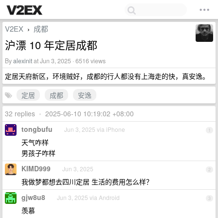
V2EX
成都
›
沪漂 10 年定居成都
By
alexinit
at Jun 3, 2025 · 6516 views
定居天府新区，环境贼好，成都的行人都没有上海走的快，真安逸。
定居
成都
安逸
32 replies
•
2025-06-10 10:19:02 +08:00
tongbufu
Jun 3, 2025 via iPhone
1
天气咋样
男孩子咋样
KIMD999
Jun 3, 2025
2
我做梦都想去四川定居 生活的费用怎么样？
gjw8u8
Jun 3, 2025 via Android
3
羡慕