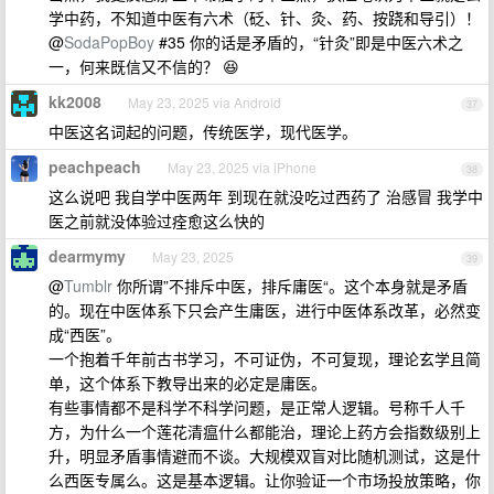
学中药，不知道中医有六术（砭、针、灸、药、按跷和导引）！
@
SodaPopBoy
#35 你的话是矛盾的，“针灸”即是中医六术之
一，何来既信又不信的？ 😆
kk2008
May 23, 2025 via Android
37
中医这名词起的问题，传统医学，现代医学。
peachpeach
May 23, 2025 via iPhone
38
这么说吧 我自学中医两年 到现在就没吃过西药了 治感冒 我学中
医之前就没体验过痊愈这么快的
dearmymy
May 23, 2025
39
@
Tumblr
你所谓”不排斥中医，排斥庸医“。这个本身就是矛盾
的。现在中医体系下只会产生庸医，进行中医体系改革，必然变
成“西医”。
一个抱着千年前古书学习，不可证伪，不可复现，理论玄学且简
单，这个体系下教导出来的必定是庸医。
有些事情都不是科学不科学问题，是正常人逻辑。号称千人千
方，为什么一个莲花清瘟什么都能治，理论上药方会指数级别上
升，明显矛盾事情避而不谈。大规模双盲对比随机测试，这是什
么西医专属么。这是基本逻辑。让你验证一个市场投放策略，你