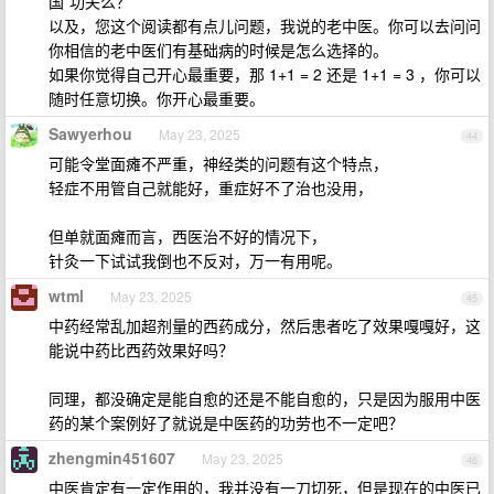
国”功夫么？
以及，您这个阅读都有点儿问题，我说的老中医。你可以去问问
你相信的老中医们有基础病的时候是怎么选择的。
如果你觉得自己开心最重要，那 1+1 = 2 还是 1+1 = 3 ，你可以
随时任意切换。你开心最重要。
Sawyerhou
May 23, 2025
44
可能令堂面瘫不严重，神经类的问题有这个特点，
轻症不用管自己就能好，重症好不了治也没用，
但单就面瘫而言，西医治不好的情况下，
针灸一下试试我倒也不反对，万一有用呢。
wtml
May 23, 2025
45
中药经常乱加超剂量的西药成分，然后患者吃了效果嘎嘎好，这
能说中药比西药效果好吗？
同理，都没确定是能自愈的还是不能自愈的，只是因为服用中医
药的某个案例好了就说是中医药的功劳也不一定吧？
zhengmin451607
May 23, 2025
46
中医肯定有一定作用的，我并没有一刀切死，但是现在的中医已