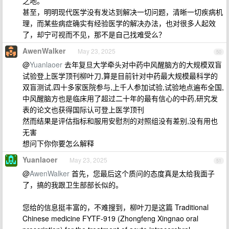
之地。
甚至，明明现代医学没有发达到解决一切问题，清晰一切疾病机
理，而某些病症确实有经验医学的解决办法，也对很多人起效
了，却宁可视而不见，那不是自己找难受么？
AwenWalker
May 23, 2025
50
@
Yuanlaoer
去年复旦大学牵头对中药中风醒脑方的大规模双盲
试验登上医学顶刊柳叶刀,算是目前针对中药最大规模最科学的
双盲测试,四十多家医院参与,上千人参加试验,试验地点遍布全国,
中风醒脑方也是临床用了超过二十年的最有信心的中药,研究发
表的论文也获得国际认可登上医学顶刊
然而结果是评估指标和服用安慰剂的对照组没有差别,没有用也
无害
想问下你你要怎么解释
Yuanlaoer
May 23, 2025
51
@
AwenWalker
首先，您最后这个质问的态度真是太给我面子
了，搞的我跟卫生部部长似的。
您给的信息挺丰富的，不难搜到，柳叶刀是这篇 Traditional
Chinese medicine FYTF-919 (Zhongfeng Xingnao oral