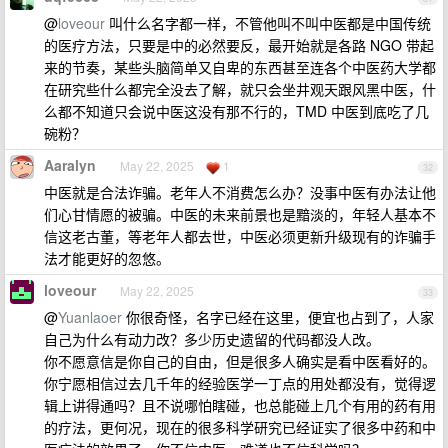
@
loveour
叫什么名字都一样，不管他叫不叫中医都是中国传统
的医疗方法，只要是中的必然要反，最开始就是各路 NGO 带起
来的节奏，某些头脑简单又自卑的东西甚至连各个中医药大学都
在研究些什么都完全没去了解，就只会坐井观天跟风黑中医，什
么都不知道只会说中医这没有那不行的，TMD 中医到底吃了几
碗粉？
Aaralyn
May 22, 2025
1
32
中医就是合法诈骗。老年人不消费怎么办？没事中医有办法让他
们心甘情愿的被骗。中医的未来前景也是黯淡的，年轻人基本不
信这老古董，等老年人都去世，中医必须更新升级现有的诈骗手
法才能更好的忽悠。
loveour
May 22, 2025
33
@
Yuanlaoer
你很奇怪，名字已经在这里，便宜也占到了，人家
自己为什么有动力改？多少历史遗留的代码都没人改。
你不愿意信是你自己的自由，但是很多人确实是看中医看好的。
你宁愿相信过去几千年的经验医学一丁点的用处都没有，觉得逻
辑上讲得通吗？且不说哪怕瞎碰，也总能碰上几个有用的药有用
的疗法，更何况，现在的很多科学研究已经证实了很多中药和中