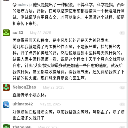
@
mokevip
他只是提出了一种假说，不算科学。科学是指，西医
的治疗方法，药物，在可以临床使用前都要按照一个标准进行测
试，测试证明有用且安全，才可以临床。中医没这个过程，都是
祖宗传下来的。
sol33
May 22, 2025
11
面瘫得看原因和程度，是中风引起的还是因为神经发炎。
前几年我就是得了周围神经性面瘫，不是很严重，挂的神经内
科，开了点养护神经的药，然后说是要到中医科每天做针灸的。
结果人家中医科医师一看，说是这个程度十天半个月完全就可以
自愈，针灸/艾灸/拔火罐最多就是加速一些自愈的速度，就没给
我做针灸，甚至都没收挂号费。看我湿气重，还免费给我做了下
背部的拔火罐。现在想来真是良心医生啊。
NelsonZhao
May 22, 2025
12
直接传承小姨衣钵。
ultimate42
May 22, 2025
13
好像鳝鱼血也能治面瘫，以前我爸就面瘫过，嘴都歪了，涂了鳝
鱼血没多久就好了
zhang666
May 22, 2025
14