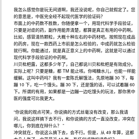
我怎么感觉你是玩无间道啊，我还没说呢，你自己就假定了。您
的意思是，中医完全经不起现代医学的验证码？
市面上的中药数不胜数，你随便拿一个，用现代科学手段验证，
只要是对症的药，副作用能弄清楚，都算是真正有用的中药啊。
比如，感冒清热颗粒，大概十种左右的中药材吧。按照现在成品
的药房，现在一款西药上市前是怎么检验的，中成药就怎么检验
就行啊。你能通过，就是真正意义上的中药啊，这就是可以通过
现代科学手段验证的中药啊。
川贝枇杷露，这都多少年了，自己都说川贝和枇杷是有效成分。
实际上呢？只要是糖，都 TM 能止咳。你喝糖水儿，也能一样能
缓解。这叫中药吗？我有一套陈氏解饿法，先原地蹦 30 下，每
蹦 10 下，吃一个馒头。蹦 30 下，还是饿的话，可以试着蹦 60
下。所谓的有用，如果都是一边蹦一边吃馒头的玩法，那你黑中
医的强度可比我更大。
“你说我的观点可笑，你说搞的方式丝毫没有改变，那么我请
问，我说这样搞下去不行，和你说搞的方式一直没改变，冲突在
哪儿，你到底在辩什么？ ”
冲突就在，你说这么搞下去，会不行。但是，从 49 年算，这都