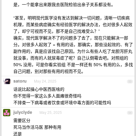
是，一个能拿出来跟我去医院检验出亲子关系都没有。
“甚至，明明现代医学没有发达到解决一切问题，清晰一切疾病
机理，而某些病症确实有经验医学的解决办法，也对很多人起效
了，却宁可视而不见，那不是自己找难受么？”
确实，现代医学解决不了的问题多了去了，现在只能解决一部
分。对很多人起效了 = 有用的话，那确实，那些没起效的、有了
副作用的，真是应该找自己原因。为什么有些人吃了龙胆泻肝丸
就没事，而有的人就尿毒症了呢？自己认倒霉去吧。对照组的
50% 没用，可是你看实验组 不是一样还有 50% 有用的么，多找
自己问题，别对那些有用的视而不见。
satoru
May 24, 2025
53
话说比起操心中医西医啥的
你不觉得一家这么多人面瘫很奇怪吗
不排查一下病毒或者饮食或环境中毒方面的可能性吗
julyclyde
May 25, 2025
54
需要区分
死马当作活马医 那种有用
还是