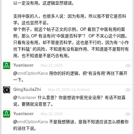
以一定没有用。这逻辑显然错误。
支持中医的人，也很多人说：因为有用，所以我不管它是否科
学。这也显然不妥。
举个例子，就这个帖子正文的示例，OP 看到了中医有用的案
例，那么 OP 有没有问“中医是否科学”？ OP 不关心这个问题。
只看有没有用，却不管是否科学，这也是不行的，因为有 “小作
坊下料猛” 的风险，不知道有没有副作用、不知道是不是暂时有
用、也不知道是不是巧合有用。
Yuanlaoer
May 22, 2025
19
@
cmdOptionKana
用你的好的逻辑，把“有没有用”再往下展开
一下。
QingXuJiaZhi
May 22, 2025 via Android
20
@
Yuanlaoer
什么意思？你是想说中医完全没用？有话不妨直
说，要猜就没意思了。
Yuanlaoer
May 22, 2025
21
@
cmdOptionKana
不是我想猜谜，是我不知道应该怎么顺着你
的话往下说。