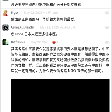
没必要非黑即白地把中医和西医分开对立来看
ttgo
May 22, 2025 via iPhone
25
放血是正宗西医吧，华盛顿大统领的最爱。
QingXuJiaZhi
May 22, 2025 via Android
26
@
june4
日本人还蛮多信中医。
uqf0663
May 22, 2025
1
27
其实各路中医黑要么就是恶意挑事的要么就是被忽悠瘸了，中医
皆坏我独醒，拿着西医的方法概念硬往中医套，然后得出中医不
科学的结论，就跟拿着西餐刀叉吃蛋炒饭然后指责蛋炒饭没资格
作为食物一样。反正我的看法是只要三甲医院里还有中医科，中
医就一定有用的，为什么要去信各路 NGO 宣传的那一套呢。