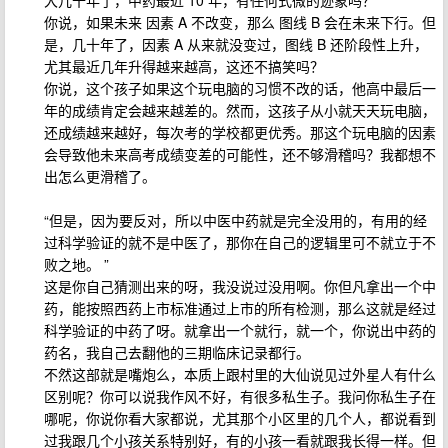
大几十年了，中药最近 10 年，有任何式微的迹象吗？
你说，如果未来 因素 A 不改变，那么 图线 B 会在未来下行。但
是，几十年了，因素 A 从来就没变过，图线 B 还阶段性上升，
尤其最近几年升得越来越高，这还不搞笑吗？
你说，这个孩子如果这个玩电脑的习惯不改的话，他高中最后一
年的成绩肯定会越来越差的。然而，这孩子从小就天天玩电脑，
还成绩越来越好，每次考的学校都更优秀。那这个玩电脑的因素
会导致他未来高考成绩变差的可能性，还不够滑稽吗？我都想不
出怎么更滑稽了。
“但是，因为要反对，所以中医中药就是完全没用的，有用的经
过科学验证的就不是中医了，那你在自己的逻辑里可不就立于不
败之地。 ”
这是你自己猜测出来的呀，我没说过没用啊。你但凡拿出一个中
药，能按照西药上市标准通过上市的所有检测，那么这就是经过
科学验证的中药了呀。就拿出一个就行，就一个，你说出中药的
药名，我自己去翻他的三期临床记录都行。
不然这部就是嘴炮么，本质上跟村里的大仙说见过外星人有什么
区别呢？你可以说我作风不好，有很多私生子。我问你私生子在
哪呢，你说你看大家都说，尤其那个小区里的几个人，都说看到
过我跟几个小孩关系特别好，有的小孩一看就跟我长得一样。但