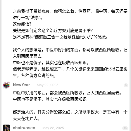
之前我得了带状疱疹，你猜怎么着，涂西药，喝中药，每天还要
进行一场“法事”。
这你能信？
关键是如何定义这个治疗方案到底是属于啥？
是不是有种“佛道魔三合一之我是诛仙张小凡”的感觉。
我个人的想法是，中医中好用的东西，都可以被西医所吸收，归
入到西医里面去。
中医也不是傻子，其实也在吸收西医知识。
但老是糊弄鬼，越说越玄乎，几个关键词来来回回的说得云里雾
里，各种偏方众说纷纭。
NewYear
May 22, 2025
9
中医中好用的东西，都会被西医所吸收，归入到西医里面去。
中医也不是傻子，其实也在吸收西医知识。
都是治人的，其实分得没那么细，之所以争议大，是其中有一个
天天在糊弄人。
chairuosen
May 22, 2025
10