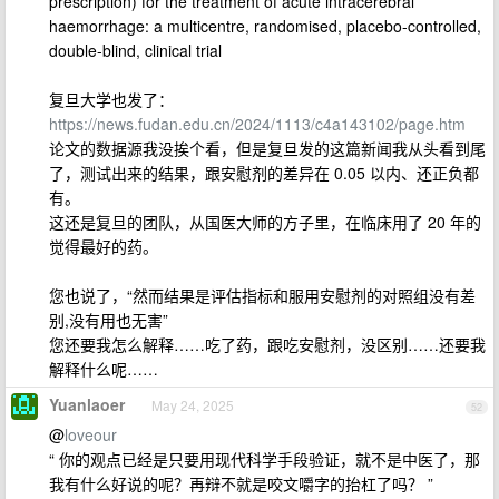
prescription) for the treatment of acute intracerebral
haemorrhage: a multicentre, randomised, placebo-controlled,
double-blind, clinical trial
复旦大学也发了：
https://news.fudan.edu.cn/2024/1113/c4a143102/page.htm
论文的数据源我没挨个看，但是复旦发的这篇新闻我从头看到尾
了，测试出来的结果，跟安慰剂的差异在 0.05 以内、还正负都
有。
这还是复旦的团队，从国医大师的方子里，在临床用了 20 年的
觉得最好的药。
您也说了，“然而结果是评估指标和服用安慰剂的对照组没有差
别,没有用也无害”
您还要我怎么解释……吃了药，跟吃安慰剂，没区别……还要我
解释什么呢……
Yuanlaoer
May 24, 2025
52
@
loveour
“ 你的观点已经是只要用现代科学手段验证，就不是中医了，那
我有什么好说的呢？再辩不就是咬文嚼字的抬杠了吗？ ”