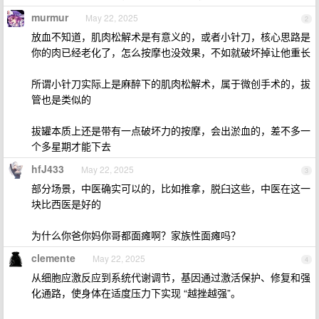
murmur
May 22, 2025
2
放血不知道，肌肉松解术是有意义的，或者小针刀，核心思路是
你的肉已经老化了，怎么按摩也没效果，不如就破坏掉让他重长
所谓小针刀实际上是麻醉下的肌肉松解术，属于微创手术的，拔
管也是类似的
拔罐本质上还是带有一点破坏力的按摩，会出淤血的，差不多一
个多星期才能下去
hfJ433
May 22, 2025
3
部分场景，中医确实可以的，比如推拿，脱臼这些，中医在这一
块比西医是好的
为什么你爸你妈你哥都面瘫啊？家族性面瘫吗？
clemente
May 22, 2025
4
从细胞应激反应到系统代谢调节，基因通过激活保护、修复和强
化通路，使身体在适度压力下实现 “越挫越强”。