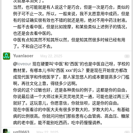
次就基本消失了。
当然，也可能就是有人说这个是巧合，但是一次是巧合，类似的
例子可不止一次。所以，一般来说，我不太愿意用中成药，但是
有的验证确实很有效也不错的就还是用，绝对不用中药注射液。
一般不去看中医，但是比如按摩，和某些类似上述例子的情况，
也还是会去看中医的。
中医有点知其然不知其所以然，但是知其然很多时候已经有用
了。不和自己过不去。
Yuanlaoer
May 22, 2025
30
@
loveour
现在硬要叫“中医”和“西医”的也是中医自己呀，学校的
教材里，有哪本儿书叫“西医 xxx”的么？要是现在开始官方都改
成现代医学和传统医学了，那人家忽悠人的成本要提高多少门槛
啊，再往文化上靠，得绕多少远啊。
你说的这个过敏也好，还是各种类似的例子，这都是你的自由，
你说最后请一个大师过来天灵灵地灵灵一通，可能也是过两三天
就好了。这玩意儿，你愿意信，你就信呗，这是你的自由。
现在中医看诊的中医大夫有很多岁数大的，岁数大的人，有基础
病的比例很高。你就问问他们那些患有心血管病、高血压、糖尿
病的老中医，能不能别吃西药，吃中药慢慢调养。
uqf0663
May 22, 2025
31