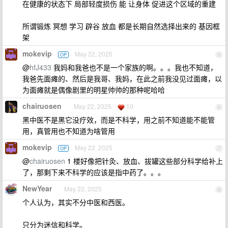
在健康的状态下 局部轻度损伤 能 让身体 促进这个区域的重建
所谓锻炼 冥想 学习 辟谷 放血 都是长期自然选择出来的 基因框
架
mokevip
May 22, 2025
OP
5
@
hfJ433
我妈和我爸也不是一个家族的啊。。。我也不知道，
我爸先面瘫的、然后是我哥、我妈，在此之前我没见过面瘫，以
为面瘫就是偶像剧里的明星帅帅的那种呢哈哈
chairuosen
May 22, 2025
10
6
黑中医不是黑它没疗效，而是不科学，用之前不知道能不能管
用，真管用也不知道为啥管用
mokevip
May 22, 2025
OP
7
@
chairuosen
1 楼好像把针灸、放血、拔罐这些部分科学给补上
了，那剩下来不科学的应该是指中药了。。。
NewYear
May 22, 2025
8
个人认为，其实不分中医和西医。
只分为迷信和科学。