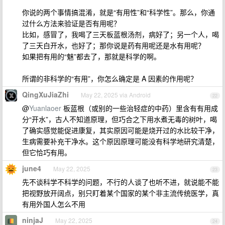
你说的两个事情搞混淆，就是“有用性”和“科学性”。那么，你通
过什么方法来验证是否有用呢？
比如，感冒了，我喝了三天板蓝根汤剂，病好了；另一个人，喝
了三天白开水，也好了；那你说是药有用呢还是水有用呢？
如果把有用的“魅”都去了，那就是科学的啊。
所谓的非科学的“有用”，你怎么确定是 A 因素的作用呢？
QingXuJiaZhi
May 22, 2025 via Android
22
@
Yuanlaoer
板蓝根（或别的一些治轻症的中药）里含有有用成
分“开水”，古人不知道原理，但巧合之下用水煮无毒的树叶，喝
了确实感觉能促进康复，其实原因可能是烧开过的水比较干净，
生病需要补充干净水。这个原因原理可能没有科学地研究清楚，
但它恰巧有用。
june4
May 22, 2025
23
先不谈科学不科学的问题，不行的人谈了也听不进，就说能不能
把视野放开阔点，别只盯着某个国家的某个非主流传统医学，真
有用外国人怎么不用
ninjaJ
May 22, 2025
24