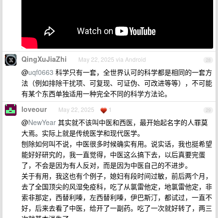
QingXuJiaZhi
May 22, 2025 via Android
28
@
uqf0663
科学只有一套，全世界认可的科学都是相同的一套方
法（例如排除干扰项、可复现、可证伪、可改进等等），不可能
有某个东西单独适用一种完全不同的科学方法论。
loveour
May 22, 2025
1
29
@
NewYear
其实就不该叫中医和西医，最开始起名字的人罪莫
大焉。实际上就是传统医学和现代医学。
刨除如何叫不说，中医很多时候确实有用。说实话，我也挺希望
能好好研究的，我一直觉得，中医这么搞下去，以后真要完蛋
了，不会是因为有人反对，而是因为中医自己的不进步。
关于有用，我这也有个例子，媳妇有段时间过敏，前后两个月，
去了全国顶尖的风湿免疫科，吃了从氯雷他定，地氯雷他定，非
索非那定，西替利嗪，左西替利嗪，伊巴斯汀，都试过，一直不
好，后来去看了中医，给开了一副药。吃了一次就好转了，两三