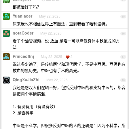
都被治好了吗？
Yuanlaoer
May 22, 2025
15
原来我也不相信世界上有魔法，直到我看了哈利波特。
notaCoder
May 22, 2025
16
看了个油管视频，说 放血 是唯一可以降低身体中铁氟龙的方
法。
PrinceofInj
May 22, 2025
2
17
说过多少遍了，是传统医学和现代医学，不是中西医。西医也有
放血的黑历史，中医也有手术的高光。
QingXuJiaZhi
May 22, 2025
18
我还是感叹人们逻辑不好，包括反对中医的和支持中医的，都容
易把两个事情搞混：
1. 有没有用（有没有效）
2. 是否科学
中医是不科学，但很多反对中医的人的逻辑是：因为不科学，所