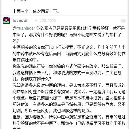
上面三个，依次回复一下。
loveour
May 23, 2025
49
@
Yuanlaoer
你的观点已经是只要用现代科学手段验证，就不是
中医了，那我有什么好说的呢？再辩不就是咬文嚼字的抬杠了
吗？
中医相关的论文你可以自行去搜索，不光论文，几十年前国内出
的中药书就已经有在后面附上当前研究到底什么成分有效如何作
用在病灶的了。
你说我的观点可笑，你说搞的方式丝毫没有改变，那么我请问，
我说这样搞下去不行，和你说搞的方式一直没改变，冲突在哪
儿，你到底在辩什么？
我知道很多人反对中医的理由，是认为本质不科学，而且形成的
利益集团对整个医疗体系有损害，说实话，一定程度上我认同这
个观点。我自己前面也提了，我是基本不用中成药，坚决拒绝中
药注射液。有很多人的观点是虽然有用，但是既然有危害，又不
切割，所以干脆反对，我也理解这样的观点。
但是，因为要反对，所以中医中药就是完全没用的，有用的经过
科学验证的就不是中医了，那你在自己的逻辑里可不就立于不败