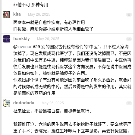
非他不可 那种有用
kita
May 26, 2025
55
面瘫本来就是自愈性疾病，有心理作用
而拔罐，麻烦你那小姨别折腾人毛细血管了
frankkly
May 26, 2025
56
@
loveour
#29 别的国家古代也有他们的“中医”，只不过人家淘
汰掉了，现在发展成现代医学了，我们还没淘汰掉而已，不是因
为我们的中医有多牛逼，纯粹就是因为我们落后而已，中医他再
往后发展也只能是往现代医学这个方向发展，不存在说中医自成
体系如何如何，纯纯就是骗傻子的东西。
你媳妇那个例子有没有可能是因为前面吃了那么多西药，就要好
的时候你转成无效的中药，然后显得是中药发生的作用，其实就
是前面吃的西药的作用
dododada
May 26, 2025
57
扯来扯去，不管黑猫白猫，能抓老鼠就行；
我颈椎压迫，六院的医生说回去多抬抬脖子就好了，要么就等严
重了手术；去曙光，詹红生咔咔两下立竿见影，再去针灸拔罐，