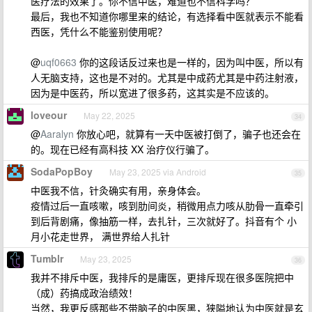
医疗法的效果了。你不信中医，难道也不信科学吗？
最后，我也不知道你哪里来的结论，有选择看中医就表示不能看
西医，凭什么不能鉴别使用呢？
@
uqf0663
你的这段话反过来也是一样的，因为叫中医，所以有
人无脑支持，这也是不对的。尤其是中成药尤其是中药注射液，
因为是中医药，所以宽进了很多药，这其实是不应该的。
loveour
May 22, 2025
34
@
Aaralyn
你放心吧，就算有一天中医被打倒了，骗子也还会在
的。现在已经有高科技 XX 治疗仪行骗了。
SodaPopBoy
May 23, 2025 via Android
35
中医我不信，针灸确实有用，亲身体会。
疫情过后一直咳嗽，咳到肋间炎，稍微用点力咳从肋骨一直牵引
到后背剧痛，像抽筋一样，去扎针，三次就好了。抖音有个 小
月小花走世界， 满世界给人扎针
Tumblr
May 23, 2025
36
我并不排斥中医，我排斥的是庸医，更排斥现在很多医院把中
（成）药搞成政治绩效！
当然，我更反感那些不带脑子的中医黑，狭隘地认为中医就是玄