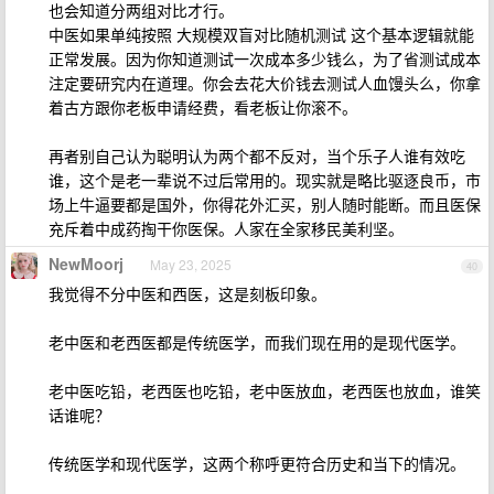
也会知道分两组对比才行。
中医如果单纯按照 大规模双盲对比随机测试 这个基本逻辑就能
正常发展。因为你知道测试一次成本多少钱么，为了省测试成本
注定要研究内在道理。你会去花大价钱去测试人血馒头么，你拿
着古方跟你老板申请经费，看老板让你滚不。
再者别自己认为聪明认为两个都不反对，当个乐子人谁有效吃
谁，这个是老一辈说不过后常用的。现实就是略比驱逐良币，市
场上牛逼要都是国外，你得花外汇买，别人随时能断。而且医保
充斥着中成药掏干你医保。人家在全家移民美利坚。
NewMoorj
May 23, 2025
40
我觉得不分中医和西医，这是刻板印象。
老中医和老西医都是传统医学，而我们现在用的是现代医学。
老中医吃铅，老西医也吃铅，老中医放血，老西医也放血，谁笑
话谁呢？
传统医学和现代医学，这两个称呼更符合历史和当下的情况。