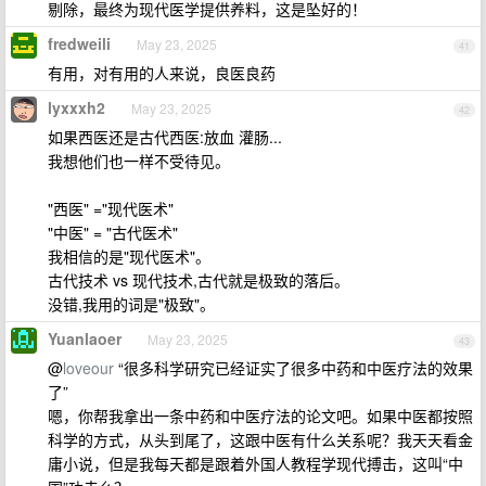
剔除，最终为现代医学提供养料，这是坠好的！
fredweili
May 23, 2025
41
有用，对有用的人来说，良医良药
lyxxxh2
May 23, 2025
42
如果西医还是古代西医:放血 灌肠...
我想他们也一样不受待见。
"西医" ="现代医术"
"中医" = "古代医术"
我相信的是"现代医术"。
古代技术 vs 现代技术,古代就是极致的落后。
没错,我用的词是"极致"。
Yuanlaoer
May 23, 2025
43
@
loveour
“很多科学研究已经证实了很多中药和中医疗法的效果
了”
嗯，你帮我拿出一条中药和中医疗法的论文吧。如果中医都按照
科学的方式，从头到尾了，这跟中医有什么关系呢？我天天看金
庸小说，但是我每天都是跟着外国人教程学现代搏击，这叫“中