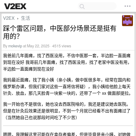
V2EX
生活
›
踩个雷区问题，中医部分场景还是挺有
用的？
By
mokevip
at May 22, 2025 · 4515 views
我爸前几年面瘫，找了西医没用，不信中医那一套，半边脸一直面瘫
到现在没好 我哥前几年面瘫，找了西医没用，找了老家中医没有用，
半边脸一直面瘫到现在没好
我妈最近面瘫，找了我小姨（亲小姨，做中医很多年，经常在国内和
俄罗斯办课，但我们家对这些一直将信将疑），我小姨给他脸上每天
针灸、放血，那几天脸青一块紫一块的，还带了一个 xx 做面部提拉。
我一开始也不是很信，她也没去西医院啥的，我还是建议她去医院。
但是在针灸后效果还是很明显，不到一个月就已经看不出有面瘫过了
（当然她自己也说那段时间吃了不少苦）
嗯嗯，我理解这里可能存在幸存者偏差，但是毕竟是亲小姨，对她做