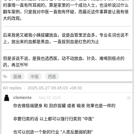
的事情一直有所耳闻的，算是家里的一个成功人士，也没听说过什么
翻车案例，只是我对中医一直抱有怀疑，而最近这件事算是让我有很
大的改观。
后来我爸又被我小姨拔罐放血，说是血管里淤血多，专业名词也说不
上，放出来的血都是黑血，一直拔到血是红色的为止
但是该说不说，是我也选西医，动不动放血、针灸、难喝到极点的
药，再见👋👋
面瘫
中医
西医
60 replies
•
2025-05-27 09:45:03 +08:00
clemente
May 22, 2025
1
你去做极端健身 和 刮痧拔罐 或者 输液 效果也是一样的
非要归类的话 以上都可以强行归类到 "中医"
也可以创造一个新的行业 "人类反脆弱机制"