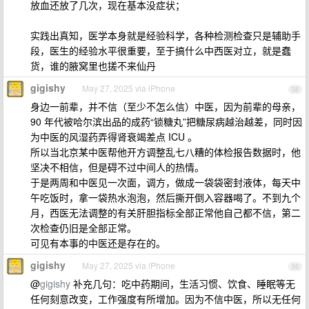
放血还放了几次，现在基本没症状；
实践出真知，医学本身就是经验科学，各种检测检查只是辅助手
段，医生的经验水平很重要，至于搞什么中西医对立，就是蠢
货，谁的腋窝里也搓不来仙丹
gigishy
May 27, 2025 via iPhone
58
身边一前辈，并不信（至少不怎么信）中医，因为前辈的母亲，
90 年代被哈尔滨出品的成药“锁糖丸”把糖尿病越治越差，同时因
为中医的风湿药弄得肾衰竭差点 ICU 。
所以当北京某中医帮他开方调整乱七八糟的体检报告数据时，他
坚决不相信，但是碍不过中间人的热情。
于是两周和中医见一次面，调方，做成一袋袋密封液体，每天中
午吃饭时，拿一袋热水泡泡，然后撕开倒入容器喝了。不到九个
月，西医无法调整的有关肝胆指标全部正常他自己都不信，第二
次检查仍旧是全部正常。
可见有本事的中医还是存在的。
gigishy
May 27, 2025 via iPhone
59
@
gigishy
补充几句：吃中药期间，生活习惯、饮食、睡眠等无
任何刻意改变，工作强度有所增加。因为不信中医，所以无任何