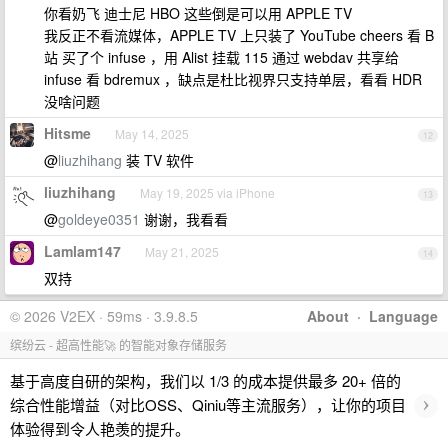
你看奶飞 迪士尼 HBO 这些倒是可以用 APPLE TV
我反正不看流媒体，APPLE TV 上只装了 YouTube cheers 看 B
站 买了个 infuse ，用 Alist 挂载 115 通过 webdav 共享给
infuse 看 bdremux ，缺点是杜比视界只支持单层，看看 HDR
没啥问题
Hitsme
May 14, 2025
12
@
liuzhihang
装 TV 软件
liuzhihang
May 19, 2025 via iPhone
13
@
goldeye0351
谢谢，我看看
Lamlam147
May 21, 2025
14
双持
© 2026 V2EX · 59ms · 3.9.8.5
About
·
Language
缤纷云 - 超高性能🚀 的智能对象存储服务
基于高度自研的架构，我们以 1/3 的成本提供最多 20+ 倍的
›
综合性能增益（对比OSS、Qiniu等主流服务），让你的项目
体验得到令人艳羡的提升。