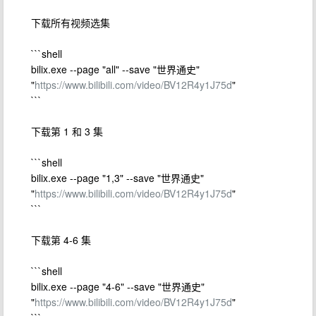
下载所有视频选集
```shell
bilix.exe --page "all" --save "世界通史"
"
https://www.bilibili.com/video/BV12R4y1J75d
"
```
下载第 1 和 3 集
```shell
bilix.exe --page "1,3" --save "世界通史"
"
https://www.bilibili.com/video/BV12R4y1J75d
"
```
下载第 4-6 集
```shell
bilix.exe --page "4-6" --save "世界通史"
"
https://www.bilibili.com/video/BV12R4y1J75d
"