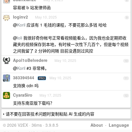
8
容易被 b 站发律师函
loginv2
May 10, 2025
9
@
Koril
应该有 1 毛钱的课程，不要花那么多钱 哈哈
@
loli
我很好奇你帐号正常看视频能看么，因为我也会定期把收
藏夹的视频保存到本地，有时候一次性下几百个，但是每个视频
之间我留了 2 分钟的间隔 目前没遇到过风控
Apol1oBelvedere
May 10, 2025
10
@
Koril
#3 非常棒。
383394544
May 10, 2025
PRO
11
支持换 cdn 吗
CyaraSiro
May 17, 2025
12
支持东南亚版下载吗？
• 请不要在回答技术问题时复制粘贴 AI 生成的内容
© 2026 V2EX · 36ms · 3.9.8.5
About
·
Language