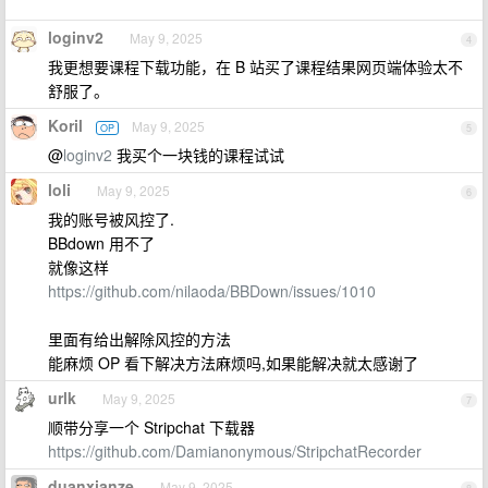
```
loginv2
May 9, 2025
4
我更想要课程下载功能，在 B 站买了课程结果网页端体验太不
舒服了。
Koril
May 9, 2025
OP
5
@
loginv2
我买个一块钱的课程试试
loli
May 9, 2025
6
我的账号被风控了.
BBdown 用不了
就像这样
https://github.com/nilaoda/BBDown/issues/1010
里面有给出解除风控的方法
能麻烦 OP 看下解决方法麻烦吗,如果能解决就太感谢了
urlk
May 9, 2025
7
顺带分享一个 Stripchat 下载器
https://github.com/Damianonymous/StripchatRecorder
duanxianze
May 9, 2025