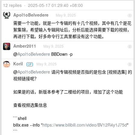
12 replies
•
2025-05-17 01:29:40 +08:00
Apol1oBelvedere
May 9, 2025
1
需要一个功能，就是一个专辑的有十几个视频，其中有几个是花
絮集锦，希望输入专辑网址后，分析后能选择需要下载的视频，
再进行下载。好多命令行工具里都没有这个功能。
Amber2011
May 9, 2025
2
@
Apol1oBelvedere
BBDown -p
Koril
May 9, 2025
OP
3
@
Apol1oBelvedere
请问专辑视频是否指的是包含 [视频选集] 的
视频链接呢？
如果是的话，新版本参考了二楼给的项目，增加了这个功能
查看视频选集信息
```shell
bilix.exe --info "
https://www.bilibili.com/video/BV12R4y1J75d
"
```