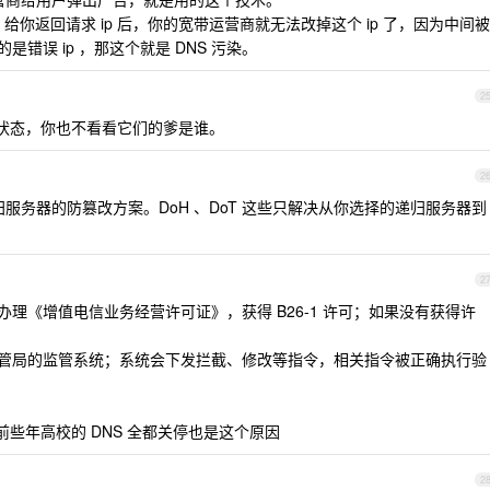
 给你返回请求 ip 后，你的宽带运营商就无法改掉这个 ip 了，因为中间被
是错误 ip ，那这个就是 DNS 污染。
2
染状态，你也不看看它们的爹是谁。
2
归服务器的防篡改方案。DoH 、DoT 这些只解决从你选择的递归服务器到
2
需要办理《增值电信业务经营许可证》，获得 B26-1 许可；如果没有获得许
务接入管局的监管系统；系统会下发拦截、修改等指令，相关指令被正确执行验
前些年高校的 DNS 全都关停也是这个原因
2