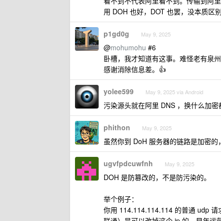
看不到不代表阿里看不到。传输到阿里
用 DOH 也好，DOT 也罢，没本质
p1gd0g
May 9, 2025
@
mohumohu
#6
卧槽，我才知道有这事。难怪老有泉州
感谢消除信息差。👍
yolee599
May 9, 2025 via Android
污染源头就在阿里 DNS ，换什么加密
phithon
May 9, 2025
虽然你到 DoH 服务器的链路是加密
ugvfpdcuwfnh
May 9, 2025
DOH 是防篡改的，不是防污染的。
举个例子：
你用 114.114.114.114 的普通 u
联通）是可以改掉这个 ip 的。早年