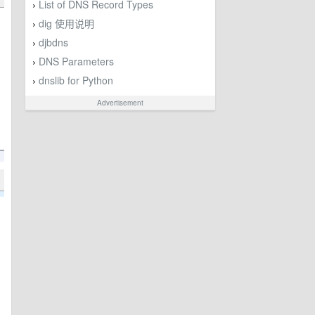
List of DNS Record Types
›
dig 使用说明
›
djbdns
›
DNS Parameters
›
dnslib for Python
›
Advertisement