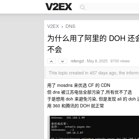
V2EX
DNS
›
为什么用了阿里的 DOH 还
不会
rsfengzi
·
May 8, 2025
· 9700 views
This topic created in 457 days ago, the info
用了 mosdns 来优选 CF 的 CDN
但 dns 被江苏电信全部污染了,所有优不了选
于是想用 doh 来避免污染, 但是发现 ali 的 d
用 360 和腾讯的 DOH 就正常