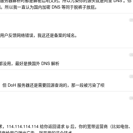
服务器解析时都是解密后明文的。所以污染你的源头就是阿里 DNS 。你
区别。所以我一直认为国内加密 DNS 等同于脱裤子放屁。
2
用户反馈网络错误，我这还是备案的域名。
2
都没用，最好是换国外 DNS 解析
2
的，但 DoH 服务器还是需要回源查询的，那一段被污染了呗
2
dp 请求，114.114.114.114 给你返回请求 ip 后，你的宽带运营商（比如电信、
运营商给用户弹出广告，就是用的这个技术。