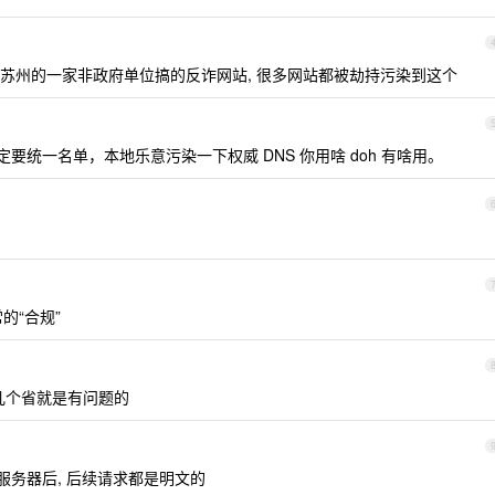
 苏州的一家非政府单位搞的反诈网站, 很多网站都被劫持污染到这个
定要统一名单，本地乐意污染一下权威 DNS 你用啥 doh 有啥用。
的“合规”
出的有几个省就是有问题的
S 服务器后, 后续请求都是明文的