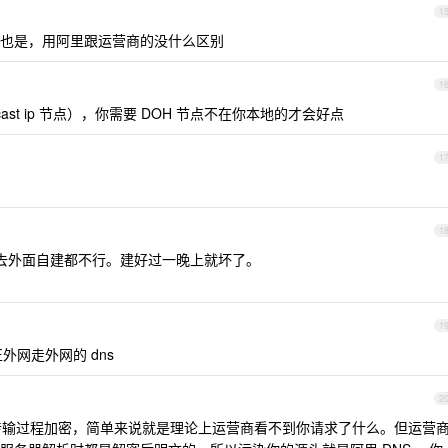
1
也是，用阿里跟运营商的没什么区别
1
cast ip 节点），你需要 DOH 节点不在你本地的才会好点
1
1
。 去外面自建都不行。建好过一晚上就坏了。
1
外网走外网的 dns
2
只是传输过程加密，简单来说就是理论上运营商看不到你请求了什么。但运营