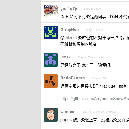
yoa1q7y
May 8, 2025
DoH 和污不污染是两回事，DoH 不代
GobyHsu
May 8, 2025
@
thtznet
染缸也有相对干净一点的，据我个
确解析被污染的域名
jeesk
May 9, 2025 via Android
已经放弃了 doh 了，随便吧。
RatioPattern
May 9, 2025
运营商那边直接 UDP hijack 的，你套
https://github.com/Arryboom/SnowP
wcnmm
May 9, 2025 via Android
pages 被污染很正常，没被污染反而