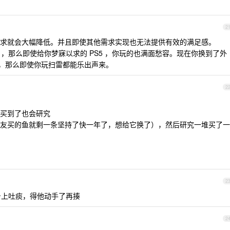
2
求就会大幅降低。并且即使其他需求实现也无法提供有效的满足感。
SB ，那么即使给你梦寐以求的 PS5 ，你玩的也满面愁容。现在你换到了外
少离家近，那么即使你玩扫雷都能乐出声来。
2
，买到了也会研究
友买的鱼就剩一条坚持了快一年了，想给它换了），然后研究一堆买了一
2
身上吐痰，得他动手了再揍
2