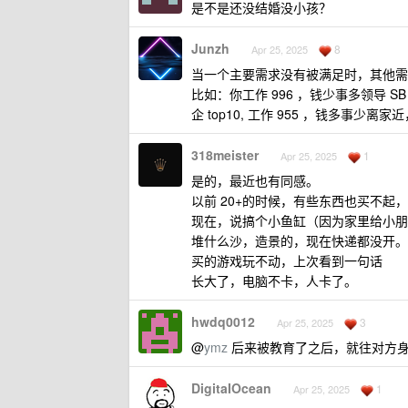
是不是还没结婚没小孩？
Junzh
8
Apr 25, 2025
当一个主要需求没有被满足时，其他需
比如：你工作 996 ，钱少事多领导 
企 top10, 工作 955 ，钱多事
318meister
1
Apr 25, 2025
是的，最近也有同感。
以前 20+的时候，有些东西也买不起
现在，说搞个小鱼缸（因为家里给小朋
堆什么沙，造景的，现在快递都没开。
买的游戏玩不动，上次看到一句话
长大了，电脑不卡，人卡了。
hwdq0012
3
Apr 25, 2025
@
ymz
后来被教育了之后，就往对方
DigitaIOcean
1
Apr 25, 2025