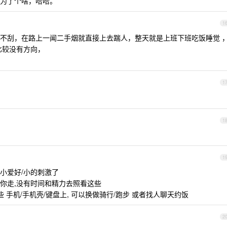
为了个啥，哈哈。
1
不刮，在路上一闻二手烟就直接上去踹人，整天就是上班下班吃饭睡觉 
比较没有方向，
1
1
1
小爱好/小的刺激了
你走,没有时间和精力去照看这些
 手机/手机壳/键盘上, 可以换做骑行/跑步 或者找人聊天约饭
2