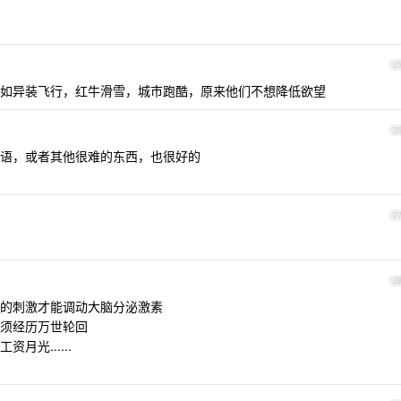
2
如异装飞行，红牛滑雪，城市跑酷，原来他们不想降低欲望
2
语，或者其他很难的东西，也很好的
2
2
的刺激才能调动大脑分泌激素
须经历万世轮回
光......