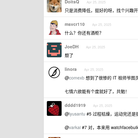
DoitsQ
Apr 25, 2025
只是消费降低，挺好的呀，找个兴趣开
msvcr110
Apr 25, 2025
什么？你还有酒柜？
JoeDH
Apr 25, 2025
颓了
linora
Apr 25, 2025
@
comexb
想到了很惨的 IT 祖师爷
七情六欲能有个度就好了，共勉！
dddd1919
Apr 25, 2025
@
lyusantu
#5 过程枯燥，运动完还
@
varkai
#7 对，本来用 watchfac