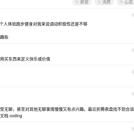
欲望
消费
心态
..个人体验跑步健身对我来说调动积极性还是不够
趣些
用买东西来定义快乐或价值
受无聊，甚至对其他无聊事情慢慢又有点兴趣。最近折腾表盘找不到合适
 coding