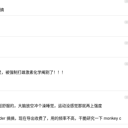
2
搞
3
3
3
图灵，被强制打雌激素化学阉割了！！！
3
是挺舒服的，大脑放空冲个澡睡觉，运动没感觉那就再上强度
ebuilder 搞搞，现在导出收费了，用的频率不高，干脆研究一下 monkey c