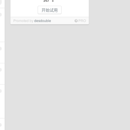
开始试用
1
Promoted by
desdouble
PRO
2
3
4
5