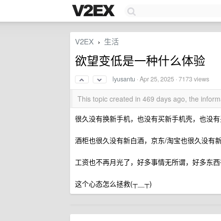
V2EX
生活
›
欲望变低是一种什么体验
lyusantu
·
Apr 25, 2025
· 7173 views
This topic created in 469 days ago, the info
很久没有换新手机，也没有买新手机壳，也没有
酒柜也很久没有新白酒，京东/淘宝也很久没有
工资也不再月光了，好多事情无所谓，好多东西
这个心态怎么拯救(┬＿┬)