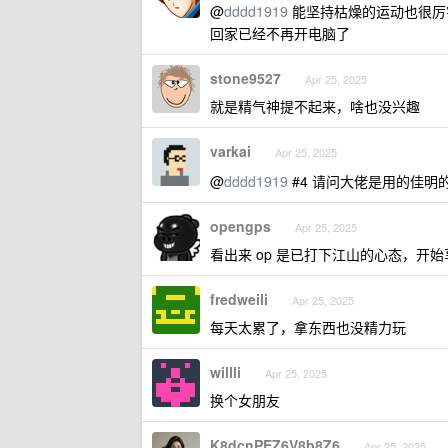
@
dddd1919
能坚持枯燥的运动也很厉害
回家已经不再开电脑了
stone9527
Apr 25, 2025
就是精气神提不起来，啥也没兴趣
varkai
Apr 25, 2025
@
dddd1919
#4 请问大佬是用的佳明
opengps
Apr 25, 2025
看出来 op 是已打下江山的心态，开
fredweili
Apr 25, 2025
每天太累了，拿东西也没精力玩
willli
Apr 25, 2025
换个女朋友
K8dcnPEZ6V8b8Z6
Apr 25, 2025