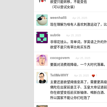
欲望只能转移，不能变低
（可以尝试女装）
weenhall5
Apr 25, 2025
现在理解为啥有人喜欢刺激运动了，比
subtle
Apr 25, 2025
非得花钱么，背单词，学英语之外的外
欲望不是只有草比和买东西
cocogovern
Apr 25, 2025
要面对消费观降级，一个大时代落幕。
TellMeWHY
1
Apr 25, 2025
主要还是欲望阈值变高了，需要更高级
佛陀在出家前是王子、玉皇大帝证道前
你在欲望变低前买新轴体、喝新白酒、工资月
所以国家不能让你们吃饱了