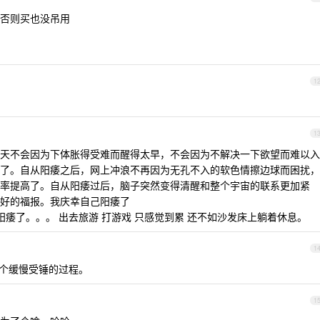
否则买也没吊用
1
1
天不会因为下体胀得受难而醒得太早，不会因为不解决一下欲望而难以入
了。自从阳痿之后，网上冲浪不再因为无孔不入的软色情擦边球而困扰，
率提高了。自从阳痿过后，脑子突然变得清醒和整个宇宙的联系更加紧
好的福报。我庆幸自己阳痿了
阳痿了。。。 出去旅游 打游戏 只感觉到累 还不如沙发床上躺着休息。
1
个缓慢受锤的过程。
1