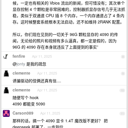
候，一定也有相关的 Vbios 流出的新闻，但可惜没有；其次单个
显存控制 4 个颗粒是非常困难的，控制器抓显存信号几乎无法抓
稳，类似于双通道 CPU 插 8 个内存，一个内存通道占了 4 条内
存。这时候整套系统根本无法启动，还不如维持 2RANK 配置。
所以，你们现在见到的一切关于 96G 颗粒显存的 4090 的传
闻，无论给的照片和视频有多么逼真，都一定是假的，因为
96G 的 4090 存在本身就违反了上面提到的事实”
fenfire
Apr 11, 2025
8
@
jonty
是我的疏忽
clemente
Apr 11, 2025
9
诱骗驱动的伎俩还真有信....
clemente
Apr 11, 2025
10
随便写个 hook
4090 都能变 5090
Carson089
Apr 11, 2025
11
那样的话，搞一个 4090 显卡 1.4T 魔改版不更好？ 把
deepseek 部署了，一步到位