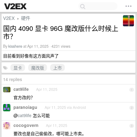
V2EX
硬件
›
国内 4090 显卡 96G 魔改版什么时候上
市？
By
kisshere
at Apr 11, 2025 · 4231 views
目前看到好像有这方面风声了
显卡
魔改版
上市
14 replies
cat9life
Apr 11, 2025
1
官方改的？
paranoiagu
Apr 11, 2025 via Android
2
@
cat9life
怎么可能
cocogovern
Apr 11, 2025
3
要改也是自己偷偷改，哪可能上市卖。