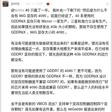
jonty
Apr 11, 2025
1
7
@
fenfire
#5 只截了一半。 我补充一下剩下的 “然后是为什么不
会有 96G 显存的 4090 。前面已经说了，40 系使用的
GDDR6X 显存只有 Micron 一家生产，三星和海力士没有生产。
因此如果镁光没有研发出 4Gb 大小的颗粒，那就不存在使用了
GDDR6X ，96G 显存大小的 4090 。
有没有可能是镁光偷偷研发流出来的？如果是这样，镁光没有任
何理由掩盖这一点，显存需要大规模生产来填平成本，在已经有
GDDR7 显存的情况下，镁光连研发这种 4Gb GDDR6X 的动力
都没有。
那有没有可能是使用了 GDDR7 的 4090 ？更不可能，因为
GDDR7 使用的焊点和 GDDR6X 不一样，而为 GDDR6X 设计
的显存控制器是不兼容 GDDR7 的，如果有谁能做到修改已**好
的芯片来将 4090 改造成兼容 GDDR7 ，那么这个人的科技水平
要领先当前人类文明数百年。
会不会是有新的 VBIOS 流出？支持单个显存控制器控制四个显
存颗粒？首先如果有这件事，那么在 96G4090 报道出来的时