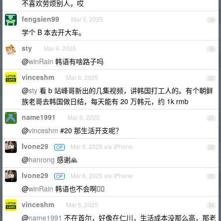
不喜欢劳烦别人，哎
fengsien99
Mar 5, 2025
18
学个 B 本去开大车。
sty
Mar 6, 2025
19
@
winRain
韩语有啥路子吗
vinceshm
Mar 6, 2025
20
@
sty
看 b 站峰哥新出的几集视频，讲韩国打工人的。有个朝鲜
族老哥去韩国做日结，每天能有 20 万韩元，约 1k rmb
name1991
Mar 6, 2025
21
@
vinceshm
#20 那生活开支呢？
Ivone29
Mar 6, 2025 via iPhone
OP
22
@
hanrong
感谢🙏
Ivone29
Mar 6, 2025 via iPhone
OP
23
@
winRain
韩语也不会啊🤷‍♂️
vinceshm
Mar 6, 2025
24
@
name1991
不在首尔，好像在仁川，生活成本没那么高，那老