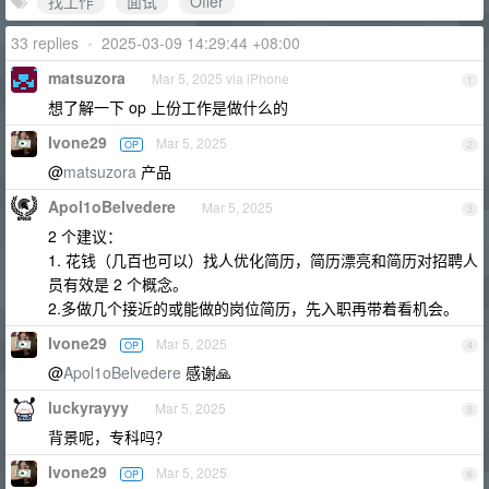
找工作
面试
Offer
33 replies
•
2025-03-09 14:29:44 +08:00
matsuzora
Mar 5, 2025 via iPhone
1
想了解一下 op 上份工作是做什么的
Ivone29
Mar 5, 2025
OP
2
@
matsuzora
产品
Apol1oBelvedere
Mar 5, 2025
3
2 个建议：
1. 花钱（几百也可以）找人优化简历，简历漂亮和简历对招聘人
员有效是 2 个概念。
2.多做几个接近的或能做的岗位简历，先入职再带着看机会。
Ivone29
Mar 5, 2025
OP
4
@
Apol1oBelvedere
感谢🙏
luckyrayyy
Mar 5, 2025
5
背景呢，专科吗？
Ivone29
Mar 5, 2025
OP
6