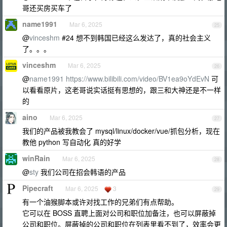
哥还买房买车了
name1991
Mar 6, 2025
25
@
vinceshm
#24 想不到韩国已经这么发达了，真的社会主义
了。。。
vinceshm
Mar 6, 2025
26
@
name1991
https://www.bilibili.com/video/BV1ea9oYdEvN
可
以看看原片，这老哥说实话挺有思想的，跟三和大神还是不一样
的
aino
Mar 6, 2025
27
我们的产品被我教会了 mysql/linux/docker/vue/抓包分析，现在
教他 python 写自动化 真的好学
winRain
Mar 6, 2025
28
@
sty
我们公司在招会韩语的产品
Pipecraft
Mar 6, 2025
3
29
有一个油猴脚本或许对找工作的兄弟们有点帮助。
它可以在 BOSS 直聘上面对公司和职位加备注，也可以屏蔽掉
公司和职位。屏蔽掉的公司和职位在列表里看不到了，效率会更