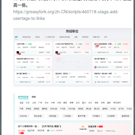
高一些。
https://greasyfork.org/zh-CN/scripts/460718-utags-add-
usertags-to-links