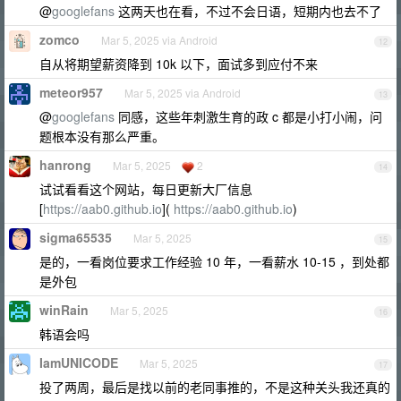
@
googlefans
这两天也在看，不过不会日语，短期内也去不了
zomco
Mar 5, 2025 via Android
12
自从将期望薪资降到 10k 以下，面试多到应付不来
meteor957
Mar 5, 2025 via Android
13
@
googlefans
同感，这些年刺激生育的政 c 都是小打小闹，问
题根本没有那么严重。
hanrong
Mar 5, 2025
2
14
试试看看这个网站，每日更新大厂信息
[
https://aab0.github.io
](
https://aab0.github.io
)
sigma65535
Mar 5, 2025
15
是的，一看岗位要求工作经验 10 年，一看薪水 10-15 ，到处都
是外包
winRain
Mar 5, 2025
16
韩语会吗
IamUNICODE
Mar 5, 2025
17
投了两周，最后是找以前的老同事推的，不是这种关头我还真的