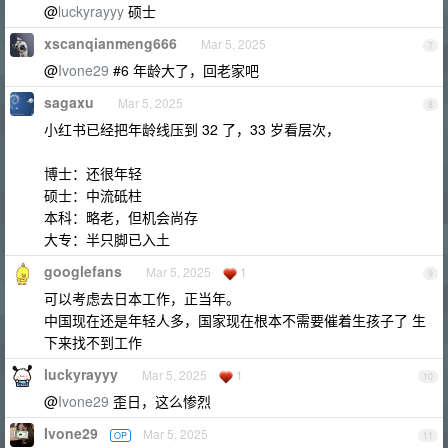
@
luckyrayyy
硕士
xscanqianmeng666
Mar 5, 2025
7
@
Ivone29
#6 年龄大了，回老家吧
sagaxu
Mar 5, 2025
8
小红书已经把年龄线压到 32 了，33 岁看层次，
博士：还很年轻
硕士：中流砥柱
本科：略老，但机会尚存
大专：半只脚已入土
googlefans
Mar 5, 2025
1
9
可以考虑去日本工作，正当年。
中国现在还是年轻人多，国家现在根本不需要催着生孩子了 生
下来找不到工作
luckyrayyy
Mar 5, 2025
1
10
@
Ivone29
歪日，这么惨烈
Ivone29
Mar 5, 2025
OP
11