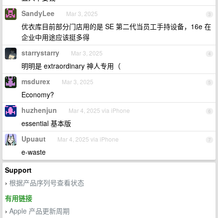
SandyLee
Mar 3, 2025
3
优衣库目前部分门店用的是 SE 第二代当员工手持设备，16e 在
企业中用途应该挺多得
starrystarry
Mar 3, 2025
4
明明是 extraordinary 神人专用（
msdurex
Mar 3, 2025
5
Economy?
huzhenjun
Mar 4, 2025 via iPhone
6
essential 基本版
Upuaut
Mar 4, 2025 via iPhone
7
e-waste
Support
根据产品序列号查看状态
›
有用链接
Apple 产品更新周期
›