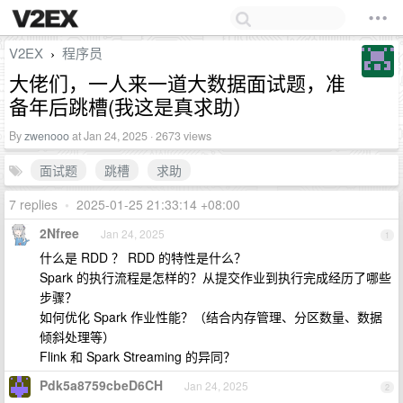
V2EX
程序员
›
大佬们，一人来一道大数据面试题，准
备年后跳槽(我这是真求助）
By
zwenooo
at Jan 24, 2025 · 2673 views
面试题
跳槽
求助
7 replies
•
2025-01-25 21:33:14 +08:00
2Nfree
Jan 24, 2025
1
什么是 RDD ？ RDD 的特性是什么？
Spark 的执行流程是怎样的？从提交作业到执行完成经历了哪些
步骤？
如何优化 Spark 作业性能？（结合内存管理、分区数量、数据
倾斜处理等）
Flink 和 Spark Streaming 的异同？
Pdk5a8759cbeD6CH
Jan 24, 2025
2