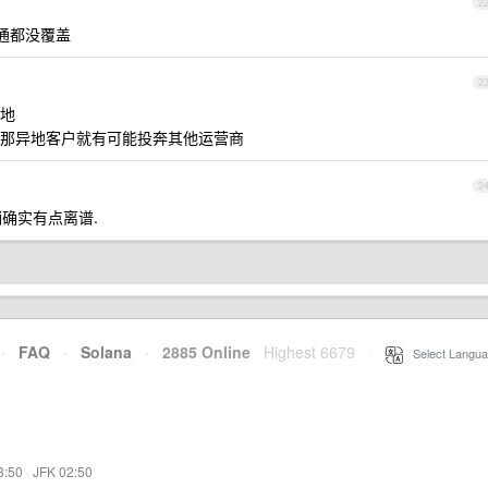
2
通都没覆盖
2
地
那异地客户就有可能投奔其他运营商
2
销确实有点离谱.
·
FAQ
·
Solana
·
2885 Online
Highest 6679
·
Select Langua
3:50
·
JFK 02:50