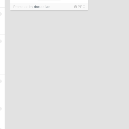
Promoted by
daxiaolian
PRO
2
3
4
5