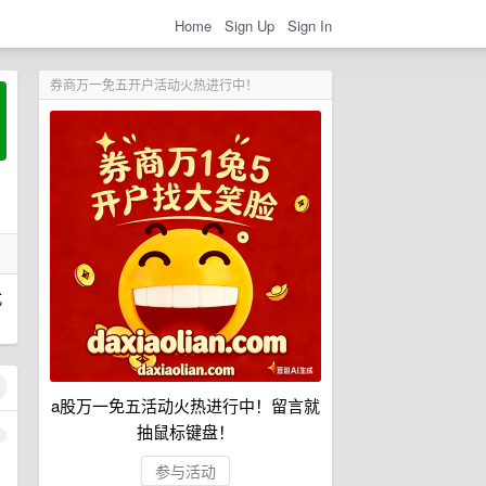
Home
Sign Up
Sign In
券商万一免五开户活动火热进行中！
式
a股万一免五活动火热进行中！留言就
抽鼠标键盘！
1
参与活动