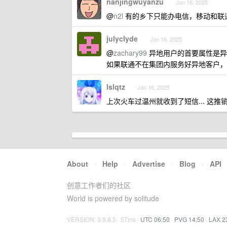
nanjingwuyanzu
Jan 16, 2025
@
n2l
有的乡下只能办电信，移动和联
julyclyde
Jan 16, 2025
@
zachary99
异地用户的首要属性是异
如果联通不在集团内服务好异地客户，
lslqtz
Jan 16, 2025
上次火车过温州就收到了短信... 这推
About
·
Help
·
Advertise
·
Blog
·
API
创意工作者们的社区
World is powered by solitude
VERSION: 3.9.8.5 · 57ms ·
UTC 06:50
·
PVG 14:50
·
LAX 2