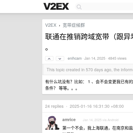
V2EX
宽带症候群
›
联通在推销跨域宽带（跟异
。
enihcam
·
Jan 14, 2025
· 4845 views
This topic created in 570 days ago, the info
有什么坑没有？比如： 1 、会不会变更我已有的手
条件？ 等等。。。
24 replies
•
2025-01-16 16:31:30 +08:00
amrice
Jan 14, 2025 via Android
第一个不会，我上海联通，在南京和盐