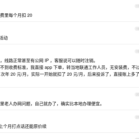
1
话费里每个月扣 20
1
么活动
1
线路正常甚至有公网 IP ，客服说可以随时注销。
不到收费标准，我直接 app 下单，转当地联通工作人员，无安装费，不
次年 20 元/月，实际一开始就扣了 20 元/月，后来投诉了，直接账上多
2
里老人办网问题，自己就办了，确实比本地办理便宜。
2
上个月打点话还能原价续