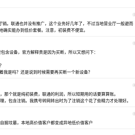
营业厅销。联通也并没有推广，这个业务好几年了，不过当地营业厅一般避而
方，异地确实能办到低价套餐。注意，初装费不便宜。
费包含设备，官方解释贵是因为买断，所以又想问下：
？
跟着我是吗？还是说到时候需要再买断一个新设备？
，那个就是纯初装费，联通的利润，所以短期用的话要算算账。
理，包含注销。我携号转网转出时为了注销这个花了些精力才处理好。
自掘坟墓，本地高价值客户都变成异地低价值客户