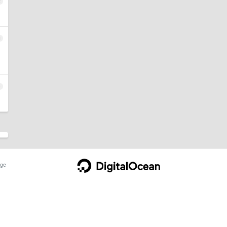
2
3
4
ge