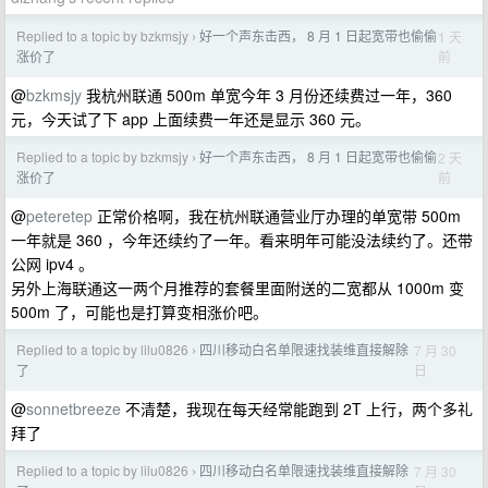
Replied to a topic by bzkmsjy
好一个声东击西， 8 月 1 日起宽带也偷偷
1 天
›
前
涨价了
@
bzkmsjy
我杭州联通 500m 单宽今年 3 月份还续费过一年，360
元，今天试了下 app 上面续费一年还是显示 360 元。
Replied to a topic by bzkmsjy
好一个声东击西， 8 月 1 日起宽带也偷偷
2 天
›
前
涨价了
@
peteretep
正常价格啊，我在杭州联通营业厅办理的单宽带 500m
一年就是 360 ，今年还续约了一年。看来明年可能没法续约了。还带
公网 ipv4 。
另外上海联通这一两个月推荐的套餐里面附送的二宽都从 1000m 变
500m 了，可能也是打算变相涨价吧。
Replied to a topic by lilu0826
四川移动白名单限速找装维直接解除
7 月 30
›
日
了
@
sonnetbreeze
不清楚，我现在每天经常能跑到 2T 上行，两个多礼
拜了
Replied to a topic by lilu0826
四川移动白名单限速找装维直接解除
7 月 30
›