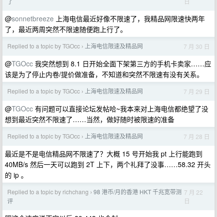
日
了
@
sonnetbreeze
上海电信最近好像不限速了，我精品网限速快两年
了，最近两周突然不限速随便跑上行了。
Replied to a topic by TGOcc
上海电信限速及精品网
7 月 30 日
›
@
TGOcc
我突然想到 8.1 日开始全面下架第三方的手机卡卖家……应
该是为了停止内卷/提价做准备，不知道和突然不限速有没有关系。
Replied to a topic by TGOcc
上海电信限速及精品网
7 月 29 日
›
@
TGOcc
有问题可以直接论坛发帖哈~我本来对上海电信都绝望了没
想到最近突然不限速了……当然，做好随时被限速的准备
Replied to a topic by TGOcc
上海电信限速及精品网
7 月 28 日
›
最近是不是电信精品网不限速了？大概 15 号开始我 pt 上行能跑到
40MB/s 然后一天可以跑到 2T 上下，两个礼拜了没事……58.32 开头
的 ip 。
Replied to a topic by richchang
98 港币/月的香港 HKT 千兆宽带测
7 月 22
›
日
评