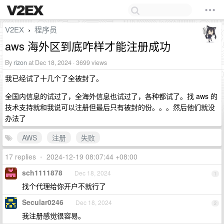
V2EX
程序员
›
aws 海外区到底咋样才能注册成功
By
rizon
at Dec 18, 2024 · 3699 views
我已经试了十几个了全被封了。
全国内信息的试过了，全海外信息也试过了，各种都试了。找 aws 的
技术支持就和我说可以注册但最后只有被封的份。。。然后他们就没
办法了
AWS
注册
失败
17 replies
•
2024-12-19 08:07:44 +08:00
sch1111878
Dec 18, 2024
1
找个代理给你开户不就行了
Secular0246
Dec 18, 2024
2
我注册感觉很容易。