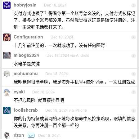
bobryjosin
Dec 18, 2024
3
支付方式也换了？得看你第一个账号怎么没的，支付方式被标记
了，换多少个账号都没用，虽然我觉得这玩意是随便注册的，注
册一周营销电话都打来了。
Configuration
Dec 18, 2024
4
十几年前注册的，一次就成功了，没有任何阻碍
miaoge2024
Dec 18, 2024 via Android
5
水电单是关键
mohumohu
Dec 18, 2024
6
我咋觉得很简单啊，我是海外手机号+海外 visa ，一次注册就成
cyaki
Dec 18, 2024
7
不担心风险, 就直接挂靠吧
foolishcrab
Dec 18, 2024 via iPhone
8
你的行为特征或者网络环境每次都命中风控策略呗，跟填的信息
没关系，你再注册一百个都一样的
rizon
Dec 18, 2024
OP
9