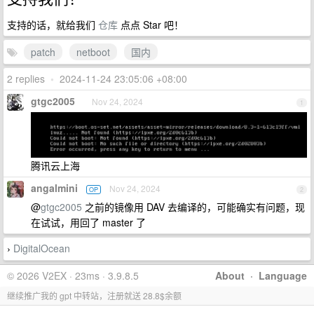
支持的话，就给我们
仓库
点点 Star 吧！
patch
netboot
国内
2 replies
•
2024-11-24 23:05:06 +08:00
gtgc2005
Nov 24, 2024
1
腾讯云上海
angalmini
Nov 24, 2024
OP
2
@
gtgc2005
之前的镜像用 DAV 去编译的，可能确实有问题，现
在试试，用回了 master 了
DigitalOcean
›
© 2026 V2EX · 23ms · 3.9.8.5
About
·
Language
继续推广我的 gpt 中转站，注册就送 28.8$余额