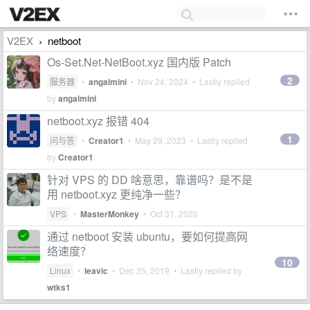
V2EX
netboot
›
Os-Set.Net-NetBoot.xyz 国内版 Patch
2
服务器
•
angalmini
•
Nov 24, 2024
• Lastly replied
by
angalmini
netboot.xyz 报错 404
1
问与答
•
Creator1
•
May 29, 2023
• Lastly replied
by
Creator1
针对 VPS 的 DD 啥意思，靠谱吗？是不是
用 netboot.xyz 更纯净一些？
VPS
•
MasterMonkey
•
Oct 31, 2020
通过 netboot 安装 ubuntu，要如何提高网
络速度？
10
Linux
•
leavic
•
Dec 25, 2019
• Lastly replied by
wtks1