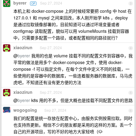
byerer
Sep 27, 2024
OP
3
本机上和 docker-compose 上的时候经常要把 config 中 host 在
127.0.0.1 和 mysql 之间来回改，本人刚开始学 k8s ，deploy
是通过拉取镜像部署的，目前知道可以通过环境变量或者
configmap 读取配置，貌似可以用 volumeMounts 挂载到容器
中，只需要多配置一个路径，或者配置相同的路径就行？
xiaozirun
Sep 27, 2024
4
@
byerer
我用的也是 volume 挂载不同的配置文件到容器中，我
平常的做法是用多个 docker-compose 文件，使用 docker-
compose -f 可以指定文件，在每个文件中定义不同的挂载，一
些使用的是容器中的数据库，一些连着服务器的数据库，马马虎
虎吧，不知道还有没有更方便的方法
xiaozirun
Sep 27, 2024
5
@
byerer
k8s 用的不多，但是大概也是挂载不同配置文件的思路
wogogoing
Sep 27, 2024
6
我们的配置是统一存放在配置中心，由服务实例按需拉取。同时
也支持热更新。相信不少的朋友都是采用的这样的方案。丢一个
自己的开源项目，写的不好的地方大家轻喷（🐶