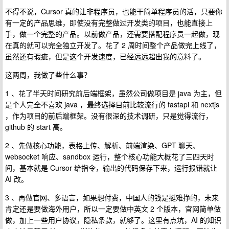
不得不说，Cursor 真的让非程序员，也能干简单程序员的活，只要你
有一定的产品思维，即使没有完整做过开发类的项目，也能直接上
手，做一个完整的产品。以前做产品，还需要搭配程序员一起做，现
在真的就可以完全独立开发了。花了 2 周时间整个产品做完上线了，
虽然还有瑕疵，但是这个开发速度，已经远远超出我的意料了。
这两周，我做了些什么事？
1 、花了半天时间研究前后端框架，虽然公司做项目是 java 为主，但
是个人完全不喜欢 java ，最终选择目前比较流行的 fastapi 和 nextjs
，作为项目的前后端框架。没有很深的技术调研，只是觉得流行，
github 的 start 高。
2 、先做核心功能，表格上传、解析、前端渲染、GPT 聊天、
websocket 响应、sandbox 运行，整个核心功能大概花了三四天时
间，基本就是 Cursor 给指令，输出的代码保存下来，运行报错就让
AI 改。
3 、再做官网、多语言，如果想付费，中国人的钱是挺难挣的，未来
肯定还是要做海外用户，所以一定要做中英文 2 个版本，官网简单做
做，加上一些用户协议，隐私条款，就够了。这里有点坑，AI 的知识