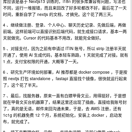
库应该是基于 Nextjs13 训练的，i18n 的很多库兼容有问题，写法也
不同，运行一堆报错，而且来回改了好多轮都改不好，最后花了一天
时间，重新自学了 nextjs 的文档，才搞完。这个花了两三天。
4 、继续做注册、登录、个人中心、聊天历史记录、先做后端，再做
前端。这样前端可以直接识别后端代码，就生成接口请求，基本一两
天就做完。Cursor 的代码基本不用改，就能完全做好。
5 、对接支付，因为之前有申请过 ITIN 账号，所以 strip 注册半天就
开通了，使用 AI 生成代码，基本轻车熟路，1 天就完成了对接。就有
1 点，支付宝权限的开通，大概等了一天。
6 、研究生产环境如何部署，AI 推荐都是 docker compose ，于是按
照 nextjs 打包 standalone ，fastapi 直接找个镜像，很快就运行起来
了，这个花了半天。
7 、最后，找服务器，原来一直有白嫖甲骨文云，用得挺好，于是想
就在甲骨文买台机器算了，结果这里还出现了插曲，直接给我账号封
了，真的是无语，邮件来回沟通未果，于是，去 AWS 注册，还有
1c1g 的机器免费 12 个月，系统初始化，安装上 docker ，启动发
布，就完成了。
8 、接下来整理文档，示例，一些操作说明，这部分使用 gitbook ，