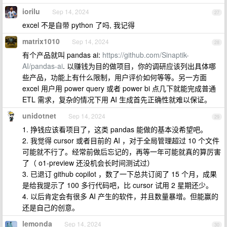
iorilu
Sep 14, 2024
27
excel 不是自带 python 了吗, 我记得
matrix1010
Sep 14, 2024
28
有个产品就叫 pandas ai:
https://github.com/Sinaptik-
AI/pandas-ai
. 以赚钱为目的做项目，你的调研应该列出具体哪
些产品，功能上有什么限制，用户评价如何等等。另一方面
excel 用户用 power query 或者 power bi 点几下就能完成普通
ETL 需求，复杂的情况下用 AI 生成首先正确性就难以保证。
unidotnet
Sep 14, 2024
29
1. 挣钱应该看项目了，这类 pandas 能做的基本没希望吧。
2. 我觉得 cursor 或者目前的 AI ，对于全局管理超过 10 个文件
可能就不行了。经常前做后忘记的，再等一年可能就真的算厉害
了（ o1-preview 还没机会长时间测试过）
3. 已退订 github copilot ，数了一下总共订阅了 15 个月，成果
是给我提示了 100 多行代码吧，比 cursor 试用 2 星期还少。
4. 以后肯定会有很多 AI 产生的软件，并且数量暴增。但能赢的
还是自己的创意。
lemonda
Sep 14, 2024
30