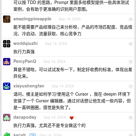
可以按 TDD 的思路，Prompt 里面多给模型提供一些具体测试
案例，会有助于更准确的识别用户意图。
amazingpineapple
Sep 14, 2024
4
能不能需要产品经理自己来分析呀，产品的市场匹配度、竞品情
况、冷启动、流量获取、核心竞争力
worldqiuzhi
Sep 14, 2024
5
执行力真强
PercyPanQ
Sep 14, 2024
6
算是不错啦，可以试试发布一下，制定好收费的标准，体现出差
异化来。
xiayushengfan
Sep 14, 2024
7
请问，楼主是如何学习/使用这个 Cursor ，我在 deepin 环境下
安装了一个 Cursor 编辑器，通过对话想让他生成一些内容，但
是一直转圈圈，感觉是失败了。
dacapoday
Sep 14, 2024
1
8
执行力真强，尤其还不是专业做这个的
svcvit
Sep 14, 2024
OP
9