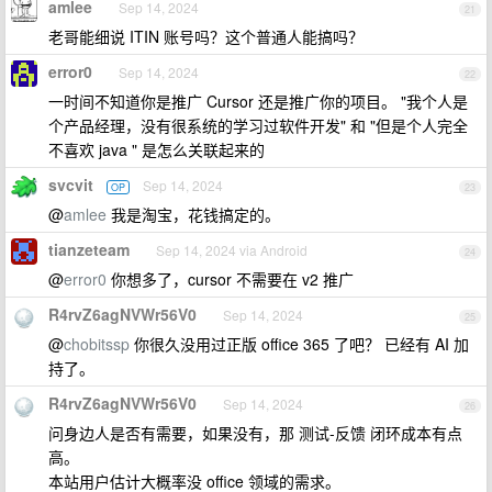
amlee
Sep 14, 2024
21
老哥能细说 ITIN 账号吗？这个普通人能搞吗？
error0
Sep 14, 2024
22
一时间不知道你是推广 Cursor 还是推广你的项目。 "我个人是
个产品经理，没有很系统的学习过软件开发" 和 "但是个人完全
不喜欢 java " 是怎么关联起来的
svcvit
Sep 14, 2024
OP
23
@
amlee
我是淘宝，花钱搞定的。
tianzeteam
Sep 14, 2024 via Android
24
@
error0
你想多了，cursor 不需要在 v2 推广
R4rvZ6agNVWr56V0
Sep 14, 2024
25
@
chobitssp
你很久没用过正版 office 365 了吧？ 已经有 AI 加
持了。
R4rvZ6agNVWr56V0
Sep 14, 2024
26
问身边人是否有需要，如果没有，那 测试-反馈 闭环成本有点
高。
本站用户估计大概率没 office 领域的需求。