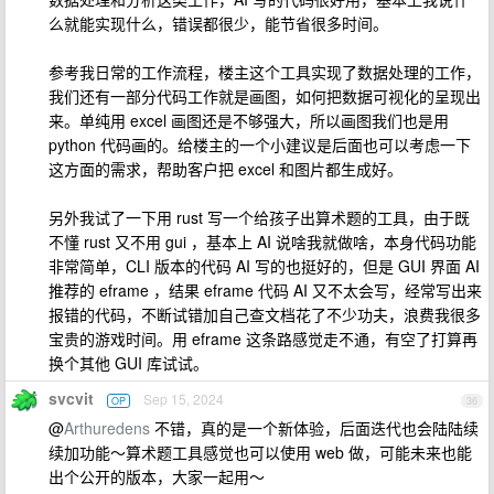
么就能实现什么，错误都很少，能节省很多时间。
参考我日常的工作流程，楼主这个工具实现了数据处理的工作，
我们还有一部分代码工作就是画图，如何把数据可视化的呈现出
来。单纯用 excel 画图还是不够强大，所以画图我们也是用
python 代码画的。给楼主的一个小建议是后面也可以考虑一下
这方面的需求，帮助客户把 excel 和图片都生成好。
另外我试了一下用 rust 写一个给孩子出算术题的工具，由于既
不懂 rust 又不用 gui ，基本上 AI 说啥我就做啥，本身代码功能
非常简单，CLI 版本的代码 AI 写的也挺好的，但是 GUI 界面 AI
推荐的 eframe ，结果 eframe 代码 AI 又不太会写，经常写出来
报错的代码，不断试错加自己查文档花了不少功夫，浪费我很多
宝贵的游戏时间。用 eframe 这条路感觉走不通，有空了打算再
换个其他 GUI 库试试。
svcvit
Sep 15, 2024
OP
36
@
Arthuredens
不错，真的是一个新体验，后面迭代也会陆陆续
续加功能～算术题工具感觉也可以使用 web 做，可能未来也能
出个公开的版本，大家一起用～