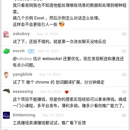
我只看官网我也不知道他能处理哪些场景的数据和处理到哪种程
度。
搞几个示例 Excel ，然后示例怎么对话怎么处理。
这样会不会更吸引人一些
xxkuboy
Sep 14, 2024
16
试了下，还挺不错的。就是第一次进去聊天没啥反应
svcvit
Sep 14, 2024
OP
17
@
xxkuboy
估计 websocket 还要优化，现在发现断连和重连还
有点小问题。
yangblink
Sep 14, 2024
18
试了下 做个 chrome 的 划词翻译扩展，分分钟搞定
assassing
Sep 14, 2024
1
19
这个项目不能赚钱，但是你的摸索实现经验可以拿来挣钱。搞成
一门小课程，多平台发布，薄利多销，赚多少看你推广能力了。
bimiantong
Sep 14, 2024
20
工具赚钱卖课赚钱都试试，推广看下反馈