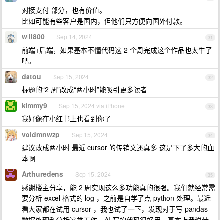
对接支付 部分，也有价值。
比如可能有些客户是国内，但他们只方便向国外付款。
will800
Sep 14, 2024
31
前端+后端，如果基本不懂代码这 2 个周完成这个作品也太牛了
吧。
datou
Sep 15, 2024
32
标题的“2 周”改成“两小时”能吸引更多读者
kimmy9
Sep 15, 2024 via iPhone
33
我好像在小红书上也看到你了
voidmnwzp
Sep 15, 2024
34
建议改成两小时 最近 cursor 的传销文还真多 这是下了多大的血
本啊
Arthuredens
Sep 15, 2024
35
感谢楼主分享，能 2 周实现这么多功能真的很强。我们就经常需
要分析 excel 格式的 log ，之前是自学了点 python 处理。最近
看大家都在试用 cursor ，我也试了一下，发现对于写 pandas
数据处理和分析这类工作，AI 写的代码很好用，基本上我说什