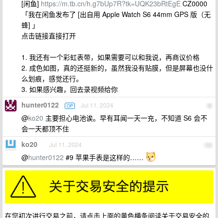
[闲鱼]
https://m.tb.cn/h.g7bUp7R?tk=UQK23bRtEgE
CZ0000
「我在闲鱼发布了 [出自用 Apple Watch S6 44mm GPS 版（无
蜂] 」
点击链接直接打开
1. 我还有一个彩虹表带，如果需要可以和我说，再商议价格
2. 成色如图，真的还挺新的，虽然我没有贴膜，但是屏幕也没什
么划痕，感觉还行。
3. 如果感兴趣，回去录视频给你
hunter0122
Jul 11, 2024
OP
9
@
ko20
主要担心电池诶。早有耳闻一天一充，不知道 S6 会不
会一天都顶不住
ko20
Jul 11, 2024
10
@
hunter0122
#9 苹果手表是这样的……
在您初次进行交易之前，请点击上面的黄色横条阅读关于交易安全的