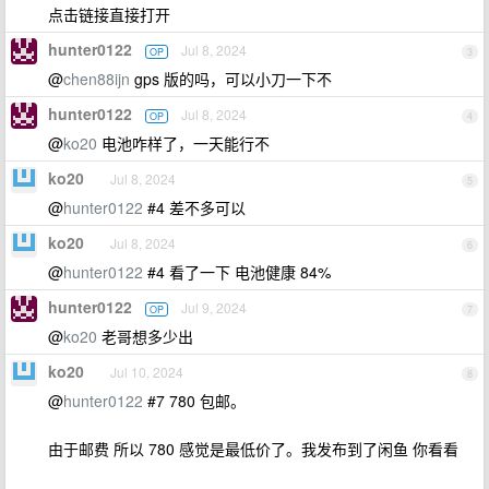
点击链接直接打开
hunter0122
Jul 8, 2024
OP
3
@
chen88ijn
gps 版的吗，可以小刀一下不
hunter0122
Jul 8, 2024
OP
4
@
ko20
电池咋样了，一天能行不
ko20
Jul 8, 2024
5
@
hunter0122
#4 差不多可以
ko20
Jul 8, 2024
6
@
hunter0122
#4 看了一下 电池健康 84%
hunter0122
Jul 9, 2024
OP
7
@
ko20
老哥想多少出
ko20
Jul 10, 2024
8
@
hunter0122
#7 780 包邮。
由于邮费 所以 780 感觉是最低价了。我发布到了闲鱼 你看看