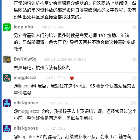
正常的培训机构至少会有课程介绍啥的，它这网站上啥都没。然
后网站的学习资料放的都是搬运自廖雪峰网站的文字教程，没有
说明出处并且是直接全部抄过来的。
loopinfor
Jun 20, 2024
7
另外零基础入门的培训很多时候是需要老师 1V1 协助、纠错
的，显然所谓清一色大厂 P7 导师天团并不适合做这种基础变成
教学。
BwNVlwSq
Jun 21, 2024 via Android
8
去黑马吧，杭州应该有校区的
mugglezzz
Jun 21, 2024
1
9
@
limcer
#4 我靠，我就住在这个小区，95 幢是个快递站经常去
拿快递😂
nilsNgoose
Jun 21, 2024
10
@
mugglezzz
哈哈，我带孩子去上英语培训课，还经常经过这个
小区。整体好像是回迁房，类似益乐新村。
nilsNgoose
Jun 21, 2024
11
@
loopinfor
P7 的骡马们，赶绩效都来不及，会来 1v1 辅导萌