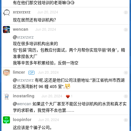
有在他们那交钱培训的老哥嘛🧐🧐
xrzxrzxrz
Jun 20, 2024
2
现在居然还有培训机构？
wencan
Jun 20, 2024
3
@
xrzxrzxrz
现在很多培训机构出来的
包“包装”简历，包教应付面试，两个月帮你实现华丽“转身”，精
准拿捏各大厂
我等辛苦多年积累经验，反倒一场空
limcer
Jun 20, 2024
OP
4
@
xrzxrzxrz
有呢,这还是他们公司注册地址:"浙江省杭州市西湖
区古荡湾新村 96 幢 405 室",
inostarling
Jun 20, 2024
1
5
@
wencan
如果这个大厂甚至不能区分培训机构的水货和真才实
学的求职者，我觉得不去也罢……
loopinfor
Jun 20, 2024
6
这应该是个骗子公司。