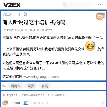
V2EX
问与答
›
有人听说过这个培训机构吗
By
limcer
at Jun 20, 2024 · 2938 views
叫做 明两作 ,杭州的,前两天加我微信说培训 java 的事,跟他扯了一会,
一上来直接谈学费,两万块钱,我毛都没见到就要我先交钱
,钓鱼
我都还得上诱饵呢。
去他们官网还有企查查看了一下,23 年注册的公司,实缴 4 万块钱,我的
天,这培训机构这么泛滥了吗。
这是他们官网:
www.mingliangzuo.com
明两作
学费
官网
16 replies
•
2024-06-22 11:04:53 +08:00
limcer
Jun 20, 2024
OP
1