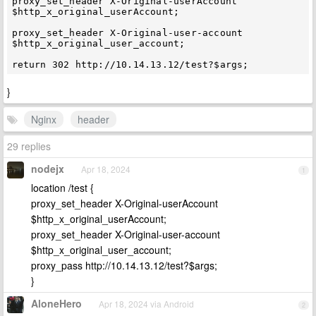
proxy_set_header X-Original-userAccount 
$http_x_original_userAccount;

proxy_set_header X-Original-user-account 
$http_x_original_user_account;

}
Nginx
header
29 replies
nodejx
Apr 18, 2024
1
location /test {
proxy_set_header X-Original-userAccount
$http_x_original_userAccount;
proxy_set_header X-Original-user-account
$http_x_original_user_account;
proxy_pass http://10.14.13.12/test?$args;
}
AloneHero
Apr 18, 2024 via Android
2