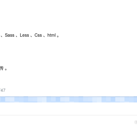
ass 、Less 、Css 、html 。
传 。
747