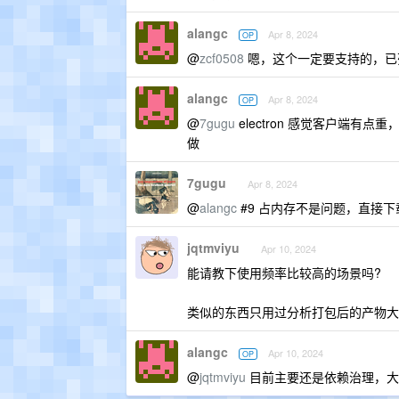
alangc
Apr 8, 2024
OP
@
zcf0508
嗯，这个一定要支持的，已
alangc
Apr 8, 2024
OP
@
7gugu
electron 感觉客户端
做
7gugu
Apr 8, 2024
@
alangc
#9 占内存不是问题，直接
jqtmviyu
Apr 10, 2024
能请教下使用频率比较高的场景吗?
类似的东西只用过分析打包后的产物大小用
alangc
Apr 10, 2024
OP
@
jqtmviyu
目前主要还是依赖治理，大