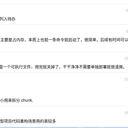
列入待办
有点重，主要是占内存，本质上也就一条命令就启动了，很简单，后续有时间可
1
下载一个可执行文件，用完就关掉了，干干净净不需要单独部署就很清爽。
1
来拆分 chunk.
1
型项目代码重构场景用的表较多