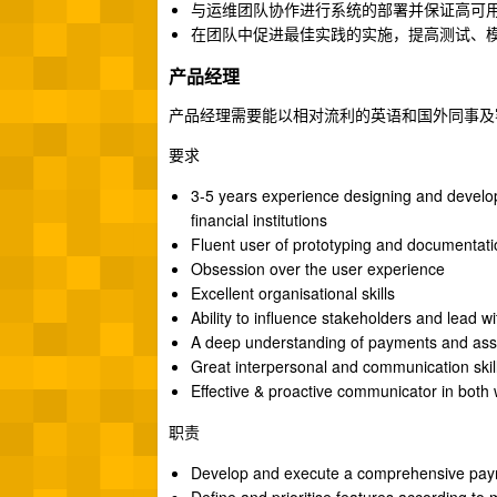
与运维团队协作进行系统的部署并保证高可
在团队中促进最佳实践的实施，提高测试、
产品经理
产品经理需要能以相对流利的英语和国外同事及客
要求
3-5 years experience designing and develop
financial institutions
Fluent user of prototyping and documentati
Obsession over the user experience
Excellent organisational skills
Ability to influence stakeholders and lead wi
A deep understanding of payments and ass
Great interpersonal and communication skil
Effective & proactive communicator in both
职责
Develop and execute a comprehensive paym