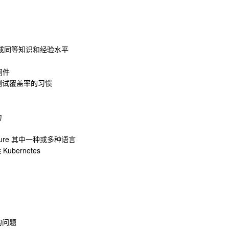
或同等知识和经验水平
间件
测试覆盖率的习惯
力
lojure 其中一种或多种语言
ubernetes
的问题