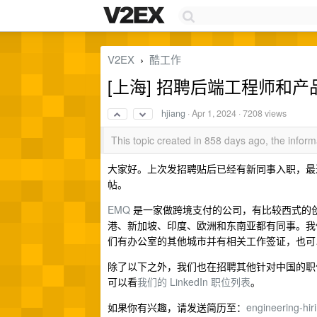
V2EX
酷工作
›
[上海] 招聘后端工程师和产
hjiang
·
Apr 1, 2024
· 7208 views
This topic created in 858 days ago, the info
大家好。上次发招聘贴后已经有新同事入职，最
帖。
EMQ
是一家做跨境支付的公司，有比较西式的创业
港、新加坡、印度、欧洲和东南亚都有同事。我们
们有办公室的其他城市并有相关工作签证，也可
除了以下之外，我们也在招聘其他针对中国的职位
可以看
我们的 LinkedIn 职位列表
。
如果你有兴趣，请发送简历至：
engineering-h