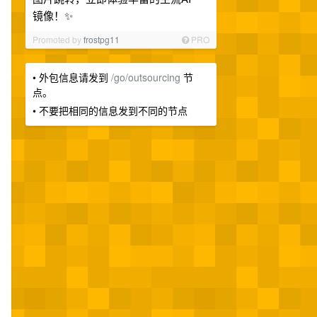
镜像！✨
Promoted by
frostpg11
PRO
• 外包信息请发到
/go/outsourcing
节
点。
• 不要把相同的信息发到不同的节点