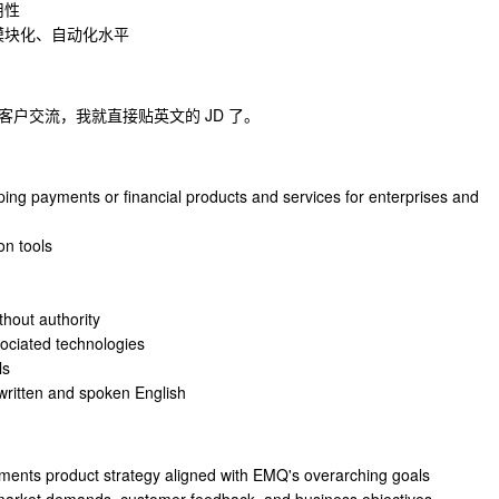
用性
模块化、自动化水平
户交流，我就直接贴英文的 JD 了。
ing payments or financial products and services for enterprises and
on tools
thout authority
ociated technologies
ls
 written and spoken English
ents product strategy aligned with EMQ's overarching goals