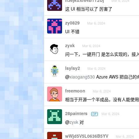
h3ejkuXr64B1T2Uj
Mar 6, 2024
这 UI 相当可以了 厉害了
zy0829
Mar 6, 2024
UI 不错
zyxk
Mar 6, 2024
问一下，一键开门 是怎么实现的，接
lsylsy2
Mar 6, 2024
@
xiaogang530
Azure AWS 把
freemoon
Mar 6, 2024
相当于开源一个半成品，没有人能使用
28painters
Mar 6, 2024
OP
@
zyxk
对
wWjd5V5L0636B5YV
Mar 6, 2024