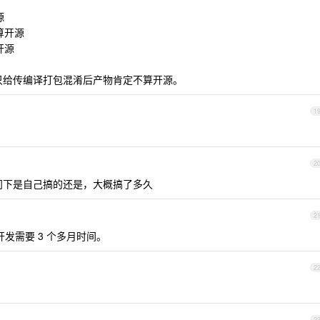
源
 算开源
开源
但只给传编译打包混淆后产物肯定不算开源。
1
2
便问下是自己搞的还是，大概搞了多久
2
发需要 3 个多月时间。
2
2