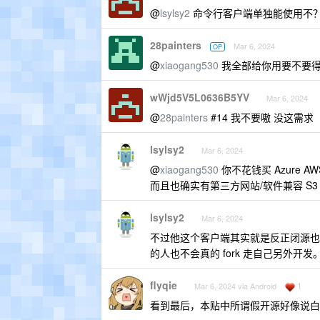
@
lsylsy2
命令行客户端单独能使用不？
28painters
Mar 6, 2024
OP
@
xiaogang530
我全部给你用要不要得
wWjd5V5L0636B5YV
Mar 6, 2024
@
28painters
#14 我不要嗷 没这需求
lsylsy2
Mar 6, 2024
@
xiaogang530
你不花钱买 Azure 
而且也确实有第三方网站/软件兼容 S
lsylsy2
Mar 6, 2024
不过他这个客户端其实就是反正闭源也
的人也不会真的 fork 走自己另外开
flyqie
1
Mar 6, 2024 via Android
看到最后，本贴中所谓假开源好像说白