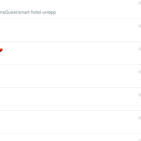
gmaGuest/smart-hotel-uniapp
1