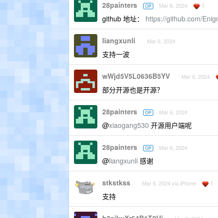
28painters
1
Mar 6, 2024
OP
github 地址：
https://github.com/Eni
liangxunli
Mar 6, 2024
支持一波
wWjd5V5L0636B5YV
Mar 6, 2024
部分开源也是开源？
28painters
Mar 6, 2024
OP
@
xiaogang530
开源用户端呢
28painters
Mar 6, 2024
OP
@
liangxunli
感谢
stkstkss
1
Mar 6, 2024 via iPhone
支持