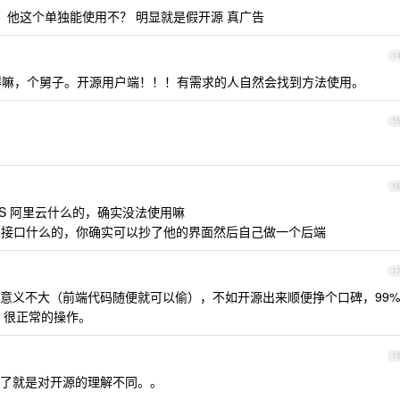
 他这个单独能使用不？ 明显就是假开源 真广告
1
嘛，个舅子。开源用户端！！！有需求的人自然会找到方法使用。
1
1
AWS 阿里云什么的，确实没法使用嘛
3 接口什么的，你确实可以抄了他的界面然后自己做一个后端
1
意义不大（前端代码随便就可以偷），不如开源出来顺便挣个口碑，99%
发。很正常的操作。
1
了就是对开源的理解不同。。