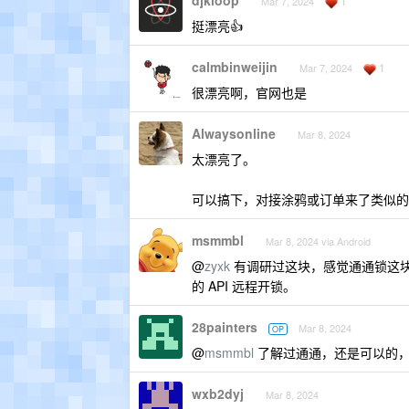
djkloop
1
Mar 7, 2024
挺漂亮👍
calmbinweijin
1
Mar 7, 2024
很漂亮啊，官网也是
Alwaysonline
Mar 8, 2024
太漂亮了。
可以搞下，对接涂鸦或订单来了类似的
msmmbl
Mar 8, 2024 via Android
@
zyxk
有调研过这块，感觉通通锁这
的 API 远程开锁。
28painters
Mar 8, 2024
OP
@
msmmbl
了解过通通，还是可以的，
wxb2dyj
Mar 8, 2024