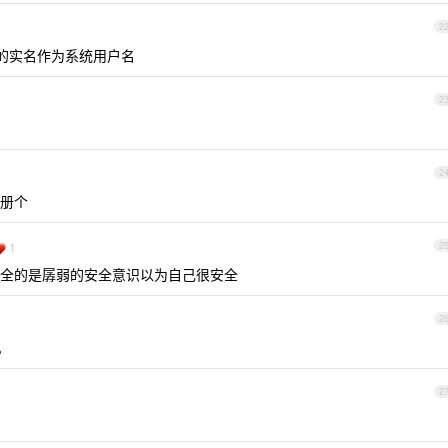
2
得到的实名作为系统用户名
2
2
册个
1
2
安全的是孱弱的安全意识以为自己很安全
2
。
2