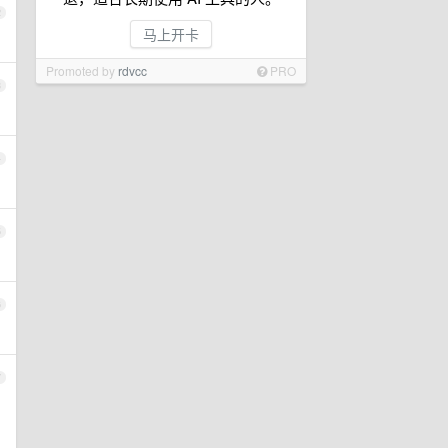
2
马上开卡
Promoted by
rdvcc
PRO
3
4
5
6
7