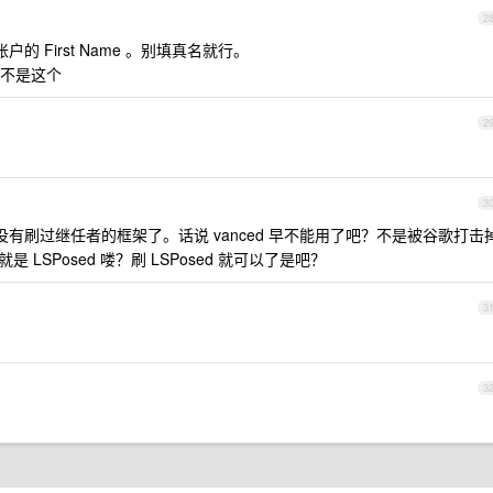
2
 账户的 First Name 。别填真名就行。
不是这个
2
3
我就没有刷过继任者的框架了。话说 vanced 早不能用了吧？不是被谷歌打击
是 LSPosed 喽？刷 LSPosed 就可以了是吧？
3
3