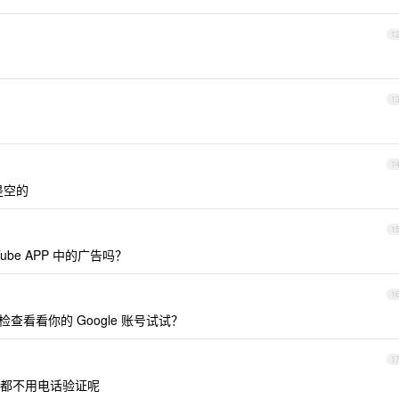
1
1
1
是空的
1
uTube APP 中的广告吗？
1
检查看看你的 Google 账号试试？
1
都不用电话验证呢