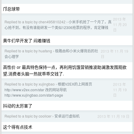
邝总球带
2013 年
Replied to a topic by chen495810242
小米手机抢了一个月了，真
›
11 月 20
心抢不到，有没有谁能研发一个类似12306抢票的程序，肯定赚钱
日
黄牛们早开发了 闷着赚钱
Replied to a topic by huafang
极路由和小米火爆背后的社
2013 年 11 月 19
›
日
会心理学
高性价 or 最具特色保持一点，再利用饥饿营销推波助澜激发围观欲
望,消费者头脑一热就乖乖交钱了.
Replied to a topic by xujingbao
根据V2EX的上网首页
2013 年
›
11 月 19
http://www.v2ex.com/star 改的网站导航
日
http://www.xujingbao.com/start-page
抖动的太厉害了
Replied to a topic by coolicer
安卓运行虚拟机
2013 年 11 月 19 日
›
这个得有点技术