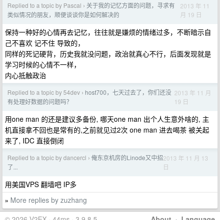
Replied to a topic by Pascal
关于我的记忆方面的问题，寻求有
2013 年 11
›
月 19 日
类似情况的朋友，顺便谈谈你是如何解决的
保持一种好的心情再去记忆，往往就是嫌烦的情绪过多，不断暗示自
己不喜欢 记不住 导致的，
同样的死记硬背，历史我就没问题，政治就真心不行，后面发现就是
学习时候的心情不一样，
内心抵触政治
Replied to a topic by 54dev
host700，七天过去了，你们还没
2013 年 11 月
›
19 日
有处理好数据的问题吗？
用one man 的还是建议多备份, 哪天one man 出个人生意外啥的, 主
机直接拿不回也是常有的,之前就见过2次 one man 进去喝茶 被关起
来了, IDC 直接倒闭
Replied to a topic by dancercl
俺东京机房的Linode又中招
2013 年 11 月 13
›
日
了...
用美国VPS 翻墙吧 IP多
More replies by zuzhang
»
© 2026 V2EX · 44ms · 3.9.8.5
About
·
Language