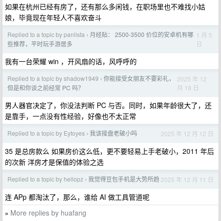
如果在杭州已经有房了，还有那么多闲钱，在职场里也不难找小姑
娘，毕竟现在年轻人不喜欢奋斗
Replied to a topic by panlista
月经贴： 2500-3500 价位的安卓机有哪
1 月 5
›
日
些推荐，平时玩手游居多
我有一台荣耀 win ，开风扇的话，风呼呼的
Replied to a topic by shadow1949
你能接受女朋友不要彩礼，
2025 年 12
›
月 18 日
但是和你谈之前经常 PC 吗？
男人器官决定了，你没法判断 PC 与否。同时，如果年龄很大了，还
是靠手，一点没有性经验，好像也不太正常
Replied to a topic by Eytoyes
我该接盘老破小吗
2025 年 12 月 12 日
›
35 是总房款么 如果房价这么低，更不要轻易上手老破小，2011 年后
的次新 洋房才是保值的体验之选
Replied to a topic by hellopz
我觉得豆包手机是大势所趋
2025 年 12 月 11 日
›
连 APp 都淘汰了，那么，谁给 AI 做工具管道呢
More replies by huafang
»