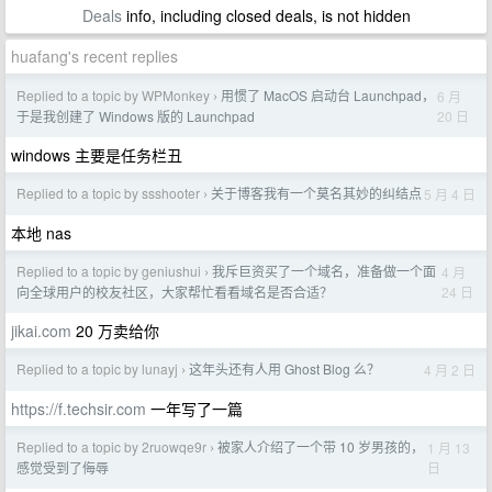
Deals
info, including closed deals, is not hidden
huafang's recent replies
Replied to a topic by WPMonkey
用惯了 MacOS 启动台 Launchpad，
6 月
›
20 日
于是我创建了 Windows 版的 Launchpad
windows 主要是任务栏丑
Replied to a topic by ssshooter
关于博客我有一个莫名其妙的纠结点
5 月 4 日
›
本地 nas
Replied to a topic by geniushui
我斥巨资买了一个域名，准备做一个面
4 月
›
24 日
向全球用户的校友社区，大家帮忙看看域名是否合适？
jikai.com
20 万卖给你
Replied to a topic by lunayj
这年头还有人用 Ghost Blog 么？
4 月 2 日
›
https://f.techsir.com
一年写了一篇
Replied to a topic by 2ruowqe9r
被家人介绍了一个带 10 岁男孩的，
1 月 13
›
日
感觉受到了侮辱