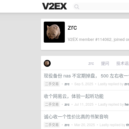
zrc
V2EX member #114062, joined on
zrc
提问
技术话
现役备份 nas 不定期掉盘， 500 左右收
二手交易
•
zrc
•
Sep 5, 2025
• Lastly replied by
zr
收个网易云，体验一起听功能
二手交易
•
zrc
•
Jul 11, 2025
• Lastly replied by
he
诚心收一个性价比高的书架音响
二手交易
•
zrc
•
Mar 20, 2025
• Lastly replied by
t