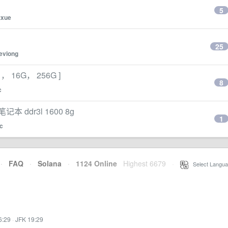
5
txue
25
eviong
， 16G， 256G ]
8
c
dr3l 1600 8g
1
sc
·
FAQ
·
Solana
·
1124 Online
Highest 6679
·
Select Langua
6:29
·
JFK 19:29