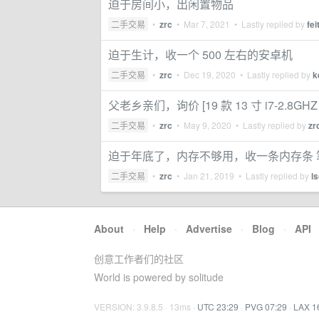
迫于房间小，出闲置物品
二手交易
•
zrc
•
Mar 7, 2021
• Lastly replied by
fei
迫于生计，收一个 500 左右的安卓机
二手交易
•
zrc
•
Dec 19, 2020
• Lastly replied by
k
父老乡亲们，询价 [19 款 13 寸 i7-2.8GHZ 
二手交易
•
zrc
•
May 9, 2020
• Lastly replied by
zr
迫于年底了，内存不够用，收一条内存条 笔记本 d
二手交易
•
zrc
•
Jan 21, 2019
• Lastly replied by
l
About
·
Help
·
Advertise
·
Blog
·
API
创意工作者们的社区
World is powered by solitude
VERSION: 3.9.8.5 · 13ms ·
UTC 23:29
·
PVG 07:29
·
LAX 1