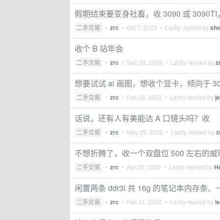
假期结束要变身社畜，收 3090 或 3090T
二手交易
•
zrc
•
Oct 7, 2023
• Lastly replied by
sho
收个 B 站年会
二手交易
•
zrc
•
Sep 29, 2023
• Lastly replied by
z
想要试试 ai 画图，想收个显卡，倾向于 30
二手交易
•
zrc
•
Feb 26, 2023
• Lastly replied by
j
话说，还有人有美能达 A 口镜头吗？收
二手交易
•
zrc
•
May 29, 2022
• Lastly replied by
z
不想折腾了，收一个双盘位 500 左右的
二手交易
•
zrc
•
Apr 20, 2022
• Lastly replied by
H
闲置两条 ddr3l 共 16g 的笔记本内存条、一
二手交易
•
zrc
•
Feb 21, 2022
• Lastly replied by
l