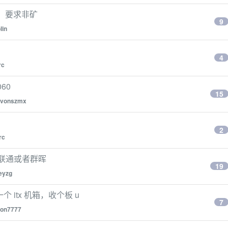
I，要求非矿
9
lin
4
rc
60
15
evonszmx
2
rc
威联通或者群晖
19
eyzg
个 itx 机箱，收个板 u
7
eon7777