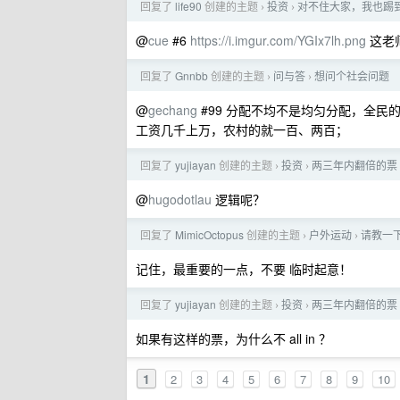
回复了
life90
创建的主题
投资
对不住大家，我也踢
›
›
@
cue
#6
https://i.imgur.com/YGIx7lh.png
这老
回复了
Gnnbb
创建的主题
问与答
想问个社会问题
›
›
@
gechang
#99 分配不均不是均匀分配，全
工资几千上万，农村的就一百、两百；
回复了
yujiayan
创建的主题
投资
两三年内翻倍的票
›
›
@
hugodotlau
逻辑呢？
回复了
MimicOctopus
创建的主题
户外运动
请教一
›
›
记住，最重要的一点，不要 临时起意！
回复了
yujiayan
创建的主题
投资
两三年内翻倍的票
›
›
如果有这样的票，为什么不 all in ？
1
2
3
4
5
6
7
8
9
10