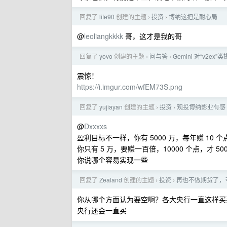
回复了
life90
创建的主题
投资
博纳这把是耐心局
›
›
@
leoliangkkkk
哥，这才是我的哥
回复了
yovo
创建的主题
问与答
Gemini 对“v2e
›
›
震惊！
https://i.imgur.com/wfEM73S.png
回复了
yujiayan
创建的主题
投资
观投博纳影业有感
›
›
@
Dxxxxs
盈利目标不一样，你有 5000 万，每年赚 10 个
你只有 5 万，要赚一百倍，10000 个点，才 50
你说哪个容易实现一些
回复了
Zealand
创建的主题
投资
再也不做期货了，
›
›
你从哪个方面认为要空啊？各大央行一直这样买
央行还会一直买