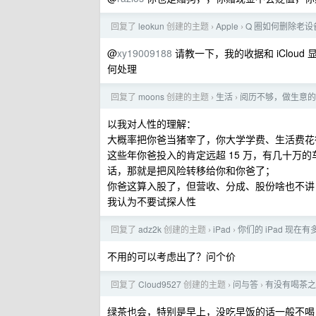
回复了
leokun
创建的主题
Apple
Q 圈如何删除老设
›
›
@
xy19009188
请教一下，我的收据和 iCloud
何处理
回复了
moons
创建的主题
生活
阅历不够，做生意的
›
›
以我对人性的理解：
大概率把你爸当猪宰了，你大学学费、生活费花得
这些年你爸投入的肯定远超 15 万，有几十万
话，那就是把风险转移给你和你爸了；
你爸这算入股了，但营收、分成、股份啥也不讲
我认为不要试探人性
回复了
adz2k
创建的主题
iPad
你们的 iPad 现在
›
›
不用的可以考虑出了？问个价
回复了
Cloud9527
创建的主题
问与答
有没有喝茶之
›
›
绿茶也会，特别是早上，没吃早饭的话一般不喝