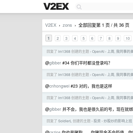
V2EX
zons
全部回复第 1 页 / 共 36 页
›
›
1
2
3
4
5
6
7
8
9
10
回复了
lm1368
创建的主题
OpenAI
上周, 我同事的美区
›
›
@
gibber
#34 你们平时都没登录吗？
回复了
lm1368
创建的主题
OpenAI
上周, 我同事的美区
›
›
@
cnhongwei
#23 对的，我也是这样
回复了
lm1368
创建的主题
OpenAI
上周, 我同事的美区
›
›
@
gibber
并不会，我也是很久前的号，现在就绑 ap
回复了
SoldierL
创建的主题
投资
炒股炒的影响上班
›
›
@
razios
你也是赌狗，，你赌现金不会贬值，你