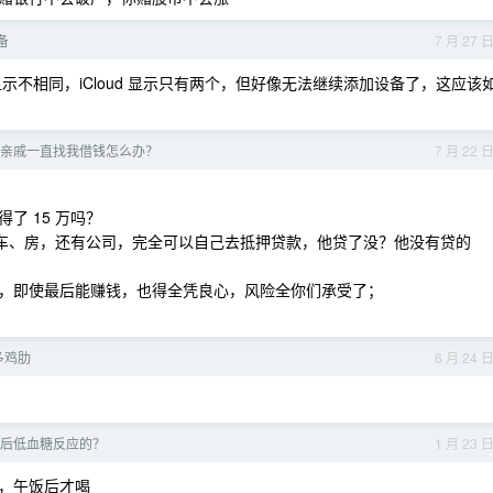
备
7 月 27 
 显示不相同，iCloud 显示只有两个，但好像无法继续添加设备了，这应该
亲戚一直找我借钱怎么办？
7 月 22 
了 15 万吗？
的车、房，还有公司，完全可以自己去抵押贷款，他贷了没？他没有贷的
，即使最后能赚钱，也得全凭良心，风险全你们承受了；
有多鸡肋
6 月 24 
后低血糖反应的？
1 月 23 
，午饭后才喝