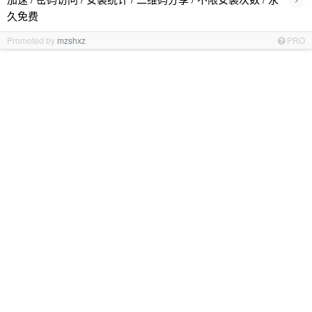
久免费
Promoted by
mzshxz
PRO