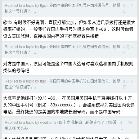
Replied to a topic by ttgo
外国同事的中国手机号在国外没信号，他却
6 月 9
›
日
把这个号打通了。。
@
tf2
有时候不好说啊，直接打都会加，但如果从通讯录拨打还是很大
概率打错的，一般我们存国内手机号时很少会写上+86 ，这时候你假
设去美国旅游，直接拨国内存的号码就挺容易播错
Replied to a topic by ttgo
外国同事的中国手机号在国外没信号，他却
6 月 9
›
日
把这个号打通了。。
对方是中国人，原因可能是这个中国人选号时喜欢选和国内手机规则
类似的号码吧
Replied to a topic by ttgo
外国同事的中国手机号在国外没信号，他却
6 月 9
›
日
把这个号打通了。。
大概率是他拨打时没加 +86 。 在美国用美国手机号直接拨打以 1 开
头的中国手机号（例如 133xxxxxxxx ），会被系统视为美国国内长途
电话，最终拨通的是美国的本地或长途号码，而不是中国号码
Replied to a topic by woahaha
四十岁 我把自己的路走窄了 已经没
4 月 29
›
日
用选择 怎么办