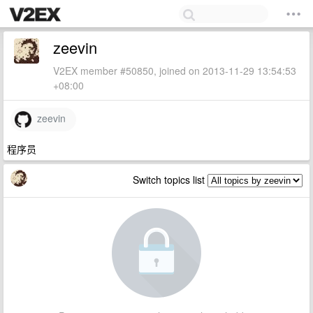
zeevin
V2EX member #50850, joined on 2013-11-29 13:54:53
+08:00
zeevin
程序员
Switch topics list