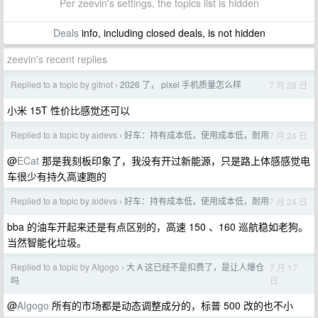
Per zeevin's settings, the topics list is hidden
Deals
info, including closed deals, is not hidden
zeevin's recent replies
Replied to a topic by gitnot
2026 了， pixel 手机质量怎么样
7 月 28 日
›
小米 15T 性价比感觉还可以
Replied to a topic by aidevs
好车：持有成本低，使用成本低，耐用
7 月 24 日
›
@
ECat
那是我刻板印象了，我没有开过新能源，只是路上体感感觉电
车很少有持久高速跑的
Replied to a topic by aidevs
好车：持有成本低，使用成本低，耐用
7 月 24 日
›
bba 的油车开起来还是有点区别的，高速 150 、160 巡航稳如老狗。
当然智能化垃圾。
Replied to a topic by AIgogo
大 A 这已经不是扣费了，是让人爆仓
7 月 17
›
日
吗
@
AIgogo
所有的市场都是动态调整成分的，标普 500 改的也不小