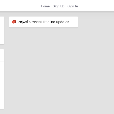
Home
Sign Up
Sign In
zcjwxf's recent timeline updates