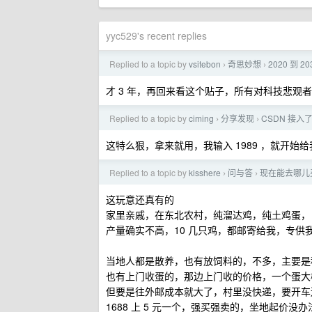
yyc529's recent replies
Replied to a topic by
vsitebon
奇思妙想
2020 到 
›
›
才 3 年，再回来看这个贴子，所有对科技悲观
Replied to a topic by
ciming
分享发现
CSDN 接入了 
›
›
这特么狠，拿来就用，我输入 1989 ，就开
Replied to a topic by
kisshere
问与答
现在能去哪儿
›
›
这玩意还真有的
家里亲戚，在东北农村，纯溜达鸡，纯土鸡蛋，
产量确实不高，10 几只鸡，都邮寄给我，专供
当地人都是散养，也有放饲料的，不多，主要是种地
也有上门收蛋的，那边上门收的价格，一个蛋大概
但要是往外邮成本就大了，村里没快递，要开车送到
1688 上 5 元一个，强买强卖的，坐地起价没办