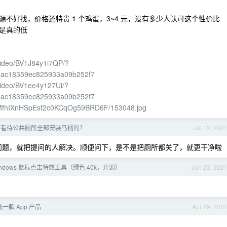
不好找，价格还特贵 1 个鸡蛋，3~4 元，没有多少人认可这个性价比
是真的低
m/video/BV1J84y1i7QP/?
dac18359ec825933a09b252f7
m/video/BV1ee4y127Ui/?
dac18359ec825933a09b252f7
5UMfhIXnHSpEsf2c0KCqOg59BRD6F/153048.jpg
何看待公共厕所全部安装马桶的？
Jul 12, 202
问题，就把提问的人解决。顺便问下，是不是把厕所都关了，就更干净啦
 Windows 鼠标点击特效工具（绿色 40k，开源）
Jun 23, 202
做一款 App 产品
Apr 29, 202