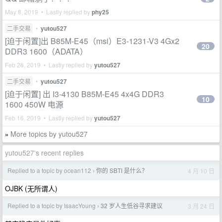
May 8, 2019 • Lastly replied by
phy25
二手交易
•
yutou527
[迫于闲置]出 B85M-E45（msi）E3-1231-V3 4Gx2
20
DDR3 1600（ADATA）
Feb 26, 2019 • Lastly replied by
yutou527
二手交易
•
yutou527
[迫于闲置] 出 I3-4130 B85M-E45 4x4G DDR3
10
1600 450W 电源
Feb 16, 2019 • Lastly replied by
yutou527
More topics by yutou527
»
yutou527's recent replies
Replied to a topic by ocean112
你的 SBTI 是什么？
4 月 10 日
›
OJBK (无所谓人)
Replied to a topic by IsaacYoung
32 岁人生低谷寻求建议
3 月 24 日
›