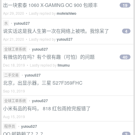
出一块索泰 1060 X-GAMING OC 900 包顺丰
19
Apr 29, 2020 • Lastly replied by
mofeishiwo
水
•
yutou527
说实话这是我人生第一次在网络上被喷。我惊呆了
4
Apr 21, 2020 • Lastly replied by
yutou527
全球工单系统
•
yutou527
有微信的在吗？有个很有趣（可怕）的问题
40
Dec 18, 2019 • Lastly replied by
fmumu
二手交易
•
yutou527
北京，出显示器，三星 S27F359FHC
Sep 10, 2019
全球工单系统
•
yutou527
小米有品的有吗， 818 红包雨抢完报错了
Aug 15, 2019
程序员
•
yutou527
QQ 邮箱躺了？？？
2