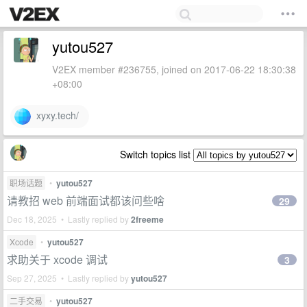
yutou527
V2EX member #236755, joined on 2017-06-22 18:30:38
+08:00
xyxy.tech/
Switch topics list
职场话题
•
yutou527
请教招 web 前端面试都该问些啥
29
Dec 18, 2025 • Lastly replied by
2freeme
Xcode
•
yutou527
求助关于 xcode 调试
3
Sep 27, 2025 • Lastly replied by
yutou527
二手交易
•
yutou527