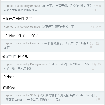
Replied to a topic by 052678
35 岁了， 一事无成，还没有对象，感到
7 月 8
›
日
未来人生会继续平庸且孤单
直接开启田园生活了
Replied to a topic by 668866
这下好了,真死在科技里了
7 月 2 日
›
一个月前下车了，下早了
Replied to a topic by kemo
codex 降智降麻了，听说 23 号 5.6 要上
6 月 22
›
日
线了？
@
jjymup1
plus 吧
Replied to a topic by Bnonymous
[Codex 中转站]不跑路的老王送福
4 月 23
›
日
利了，新用户即送 10$
ID:Noah
谢谢老板
Replied to a topic by 312ybj
💥 [最高领 $10 测试金] 纯血 Codex Pro 池
4 月
›
21 日
+ 高智商 Claude！一个越用越稳的 API 中转站