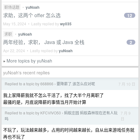
职场话题
•
yuNoah
求助，这两个 offer 怎么选
12
May 15, 2024 • Lastly replied by
wy035
求职
•
yuNoah
两年经验，求职， Java 或 Java 全栈
2
Apr 22, 2024 • Lastly replied by
yuNoah
More topics by yuNoah
»
yuNoah's recent replies
Replied to a topic by 668866
要降薪了.该怎么应对呢
7 月 10 日
›
我上家降薪我就不怎么干活了，找了大半个月离职了
最骚的是，月底说降薪的事情当月开始计算
Replied to a topic by KFCVIVO50
蚂蚁庄园 蚂蚁森林现在还有人玩
7 月 9
›
日
吗
不玩了，玩法越来越多，占用的时间越来越长，自从出来游戏任务就
再也不玩了