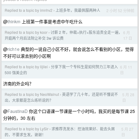
Replied to a topic by imnhv2
上班多年，我最佩服两种人
2 小时 52 分钟前
›
@
thinkm
上班第一件事是考虑中午吃什么
Replied to a topic by koor
讨薪 2 年，仲裁+执行+股东追责全走一遍，
6 月
›
17 日
开庭两个月后法院让补交 3w 诉讼费
@
rich1e
典型的一说自己小区不好，就会说怎么不看别的小区，觉得
不好可以滚去别的小区啊
Replied to a topic by lijilei
分享下我一个专科生是如何努力三年进入
6 月 11
›
日
500 强美企的
济南的外企吗？
Replied to a topic by NeoWalnut
英语学了几十年，还是听不懂说不
5 月 28
›
日
出，大家都是怎么练听说的？
@
FaustinaD
你这个口语课一节课是一个小时吗，我买的是每节课 25
分钟的，30 左右
Replied to a topic by LySir
求推荐洗发水：控油效果好、能去头屑
5 月 27
›
日
的，不要求生发。谢谢！