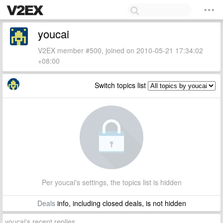
youcai
V2EX member #500, joined on 2010-05-21 17:34:02
+08:00
Switch topics list
Per youcai's settings, the topics list is hidden
Deals
info, including closed deals, is not hidden
youcai's recent replies