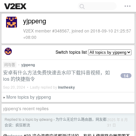
yjppeng
V2EX member #348567, joined on 2018-09-10 21:25:57
+08:00
Switch topics list
问与答
•
yjppeng
安卓有什么方法免费快速去水印下载抖音视频，如
14
ios 的快捷指令
Sep 20, 2024 • Lastly replied by
insthesky
More topics by yjppeng
»
yjppeng's recent replies
Replied to a topic by qdwang
为什么无论什么路由器，网友都
2025 年 8 月
›
31 日
会说：疯狂断流
@
qdwang
#23 这个温度应该都测试过的，有些人使用路由器周围不