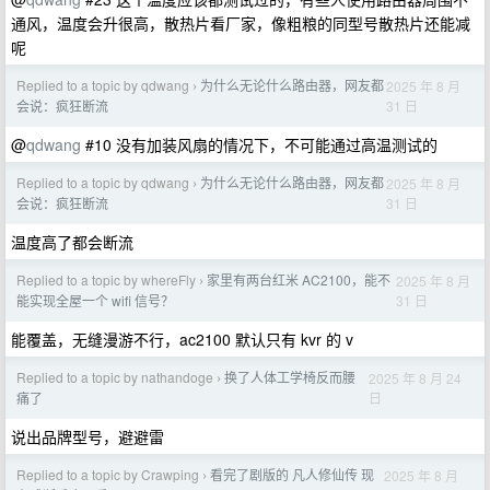
通风，温度会升很高，散热片看厂家，像粗粮的同型号散热片还能减
呢
Replied to a topic by qdwang
为什么无论什么路由器，网友都
2025 年 8 月
›
31 日
会说：疯狂断流
@
qdwang
#10 没有加装风扇的情况下，不可能通过高温测试的
Replied to a topic by qdwang
为什么无论什么路由器，网友都
2025 年 8 月
›
31 日
会说：疯狂断流
温度高了都会断流
Replied to a topic by whereFly
家里有两台红米 AC2100，能不
2025 年 8 月
›
31 日
能实现全屋一个 wifi 信号？
能覆盖，无缝漫游不行，ac2100 默认只有 kvr 的 v
Replied to a topic by nathandoge
换了人体工学椅反而腰
2025 年 8 月 24
›
日
痛了
说出品牌型号，避避雷
Replied to a topic by Crawping
看完了剧版的 凡人修仙传 现
2025 年 8 月
›