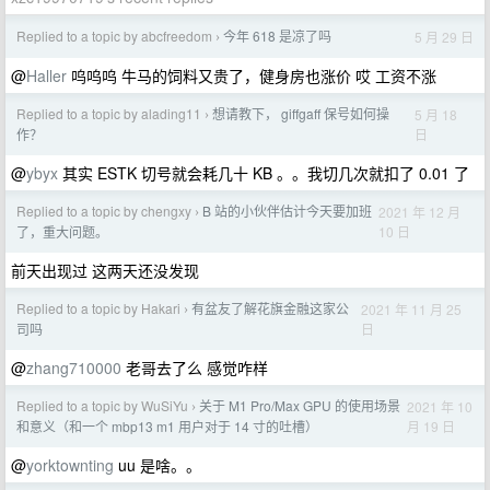
Replied to a topic by abcfreedom
今年 618 是凉了吗
5 月 29 日
›
@
Haller
呜呜呜 牛马的饲料又贵了，健身房也涨价 哎 工资不涨
Replied to a topic by alading11
想请教下， giffgaff 保号如何操
5 月 18
›
日
作？
@
ybyx
其实 ESTK 切号就会耗几十 KB 。。我切几次就扣了 0.01 了
Replied to a topic by chengxy
B 站的小伙伴估计今天要加班
2021 年 12 月
›
10 日
了，重大问题。
前天出现过 这两天还没发现
Replied to a topic by Hakari
有盆友了解花旗金融这家公
2021 年 11 月 25
›
日
司吗
@
zhang710000
老哥去了么 感觉咋样
Replied to a topic by WuSiYu
关于 M1 Pro/Max GPU 的使用场景
2021 年 10
›
月 19 日
和意义（和一个 mbp13 m1 用户对于 14 寸的吐槽）
@
yorktownting
uu 是啥。。