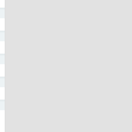
9
9
9
9
9