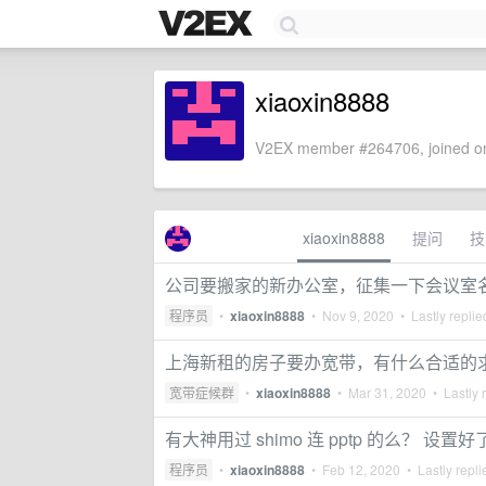
xiaoxin8888
V2EX member #264706, joined on
xiaoxin8888
提问
技
公司要搬家的新办公室，征集一下会议室
程序员
•
xiaoxin8888
•
Nov 9, 2020
• Lastly repli
上海新租的房子要办宽带，有什么合适的
宽带症候群
•
xiaoxin8888
•
Mar 31, 2020
• Lastly 
有大神用过 shimo 连 pptp 的么？ 设置
程序员
•
xiaoxin8888
•
Feb 12, 2020
• Lastly repl