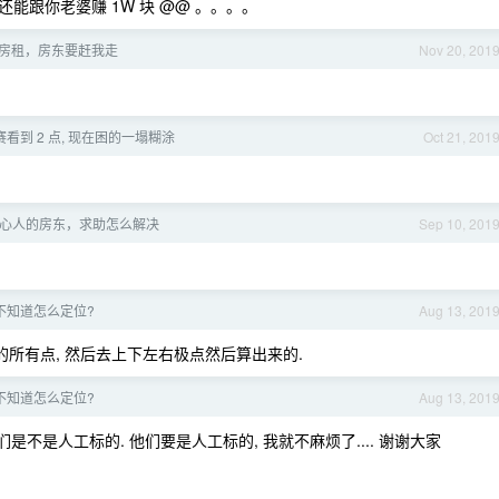
跟你老婆赚 1W 块 @@ 。。。。
房租，房东要赶我走
Nov 20, 201
看到 2 点, 现在困的一塌糊涂
Oct 21, 201
心人的房东，求助怎么解决
Sep 10, 201
不知道怎么定位?
Aug 13, 201
的所有点, 然后去上下左右极点然后算出来的.
不知道怎么定位?
Aug 13, 201
是不是人工标的. 他们要是人工标的, 我就不麻烦了.... 谢谢大家