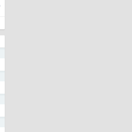
1
1
0
0