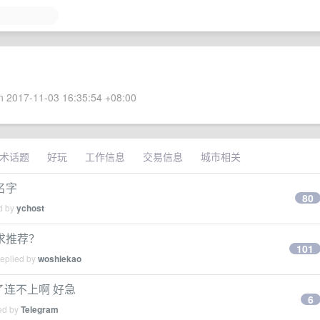
 2017-11-03 16:35:54 +08:00
术话题
好玩
工作信息
交易信息
城市相关
名字
80
ed by
ychost
求推荐？
101
replied by
woshiekao
好了连不上啊 好急
6
ied by
Telegram