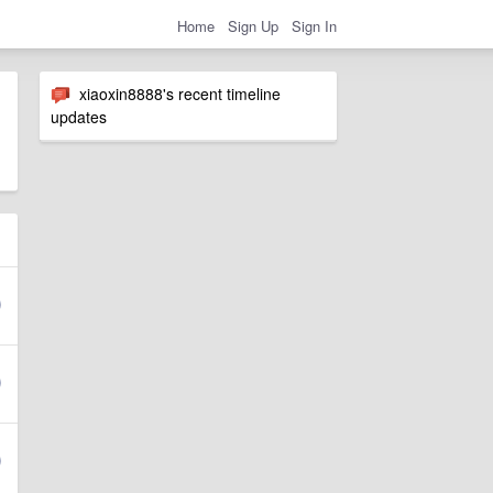
Home
Sign Up
Sign In
xiaoxin8888's recent timeline
updates