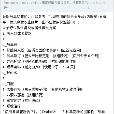
Replied to a topic by kiffer
重度过敏性鼻炎患者，求救各位老
2025 年 4 月 2
›
日
哥~
读医分享给我的，可以参考（我现在用的就是莱多菲+内舒拿+爱赛
平，偏头痛就吃止疼片，止不住就用保湿纸巾）：
💉治疗过敏性鼻炎或慢性鼻炎方案
a_吸入器或喷雾器
1.
b_喷鼻器
1. 糠酸莫米松（皮质类固醇喷鼻剂） [应首先应用]
2. 氮卓斯汀（肥大细胞稳定剂、抗组胺药） [使用少于 6 个月]
3. 异丙托铵（抑制乙酰胆碱） [抗胆碱能副作用]
4. 羟甲唑啉（减充血剂） [使用少于 3 ～ 4 天]
c_眼药水
1.
d_口服
1. 孟鲁司特（白三烯抑制剂） [其他药物无效时使用]
2. 非索非那定（抗组胺药）
3. 氯雷他定（抗组胺药）
e_脱敏治疗
* 使用 5 草花粉舌下片（ Oralair®——5 种草花粉的提取物：甜春