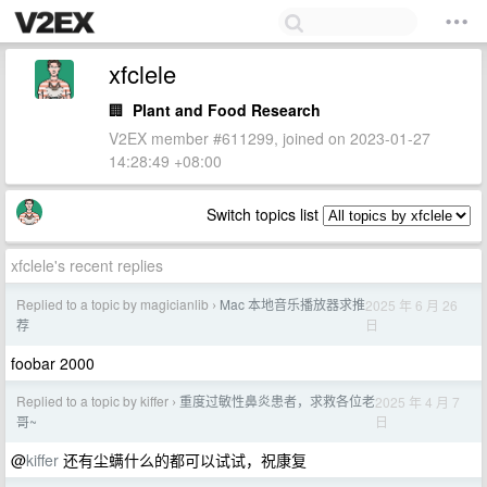
xfclele
🏢
Plant and Food Research
V2EX member #611299, joined on 2023-01-27
14:28:49 +08:00
Switch topics list
xfclele's recent replies
Replied to a topic by magicianlib
Mac 本地音乐播放器求推
2025 年 6 月 26
›
日
荐
foobar 2000
Replied to a topic by kiffer
重度过敏性鼻炎患者，求救各位老
2025 年 4 月 7
›
日
哥~
@
kiffer
还有尘螨什么的都可以试试，祝康复