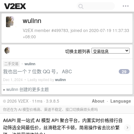
wulinn
V2EX member #499783, joined on 2020-07-19 11:37:33
+08:00
切换主题列表
二手交易
•
wulinn
我也出一个 7 位数 QQ 号， ABC
29
Dec 1, 2024 • Lastly replied by
wulinn
wulinn 创建的更多主题
»
© 2026 V2EX · 11ms · 3.9.8.5
About
·
Language
你还在为 AI 模型价格高、渠道不稳定、接口切换麻烦头疼吗
A6API 是一站式 AI 模型 API 聚合平台，内置实时价格排行自
›
动筛选全网最低价，丝滑稳定不卡顿，简易操作省去比价繁