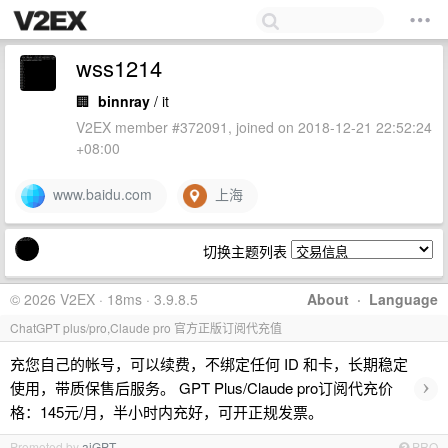
wss1214
🏢
binnray
/ it
V2EX member #372091, joined on 2018-12-21 22:52:24
+08:00
www.baidu.com
上海
切换主题列表
© 2026 V2EX · 18ms · 3.9.8.5
About
·
Language
ChatGPT plus/pro,Claude pro 官方正版订阅代充值
充您自己的帐号，可以续费，不绑定任何 ID 和卡，长期稳定
›
使用，带质保售后服务。 GPT Plus/Claude pro订阅代充价
格：145元/月，半小时内充好，可开正规发票。
Promoted by
aiGPT
PRO