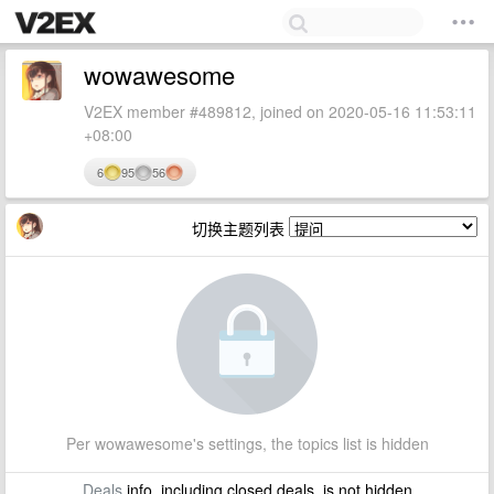
wowawesome
V2EX member #489812, joined on 2020-05-16 11:53:11
+08:00
6
95
56
切换主题列表
Per wowawesome's settings, the topics list is hidden
Deals
info, including closed deals, is not hidden