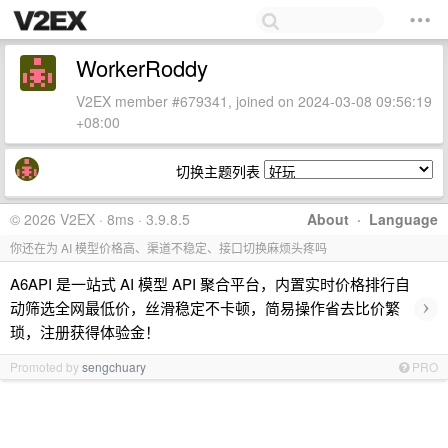
WorkerRoddy
V2EX member #679341, joined on 2024-03-08 09:56:19
+08:00
切换主题列表
© 2026 V2EX · 8ms · 3.9.8.5
About
·
Language
你还在为 AI 模型价格高、渠道不稳定、接口切换麻烦头疼吗
A6API 是一站式 AI 模型 API 聚合平台，内置实时价格排行自
›
动筛选全网最低价，丝滑稳定不卡顿，简易操作省去比价繁
琐，注册获得体验金！
Promoted by
sengchuary
PRO