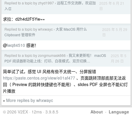
Replied to a topic by zhyd1997
远程工作交流群，欢迎加
2025 年 6 月 21
›
日
入👏
求拉：d2h4d2F5Yw==
Replied to a topic by whxwayc
大家 MacOS 用什么
2025 年 5 月 29
›
日
Clipboard 管理软件
@
lwq84510
感谢！
Replied to a topic by zongmumask666
我又来更新啦！ macOS
2025 年 5
›
月 26 日
PDF 阅读器新功能上线：打印、白夜模式、双页切换…
简单试了试，感觉 UI 风格有些不太统一、分屏报错
https://paste.centos.org/view/e01af477
、页面跳转顶部底部无法返
回（ Preview 的跳转快捷键也不能用）、slides PDF 全屏也不能幻灯
片播放
More replies by whxwayc
»
© 2026 V2EX · 12ms · 3.9.8.5
About
·
Language