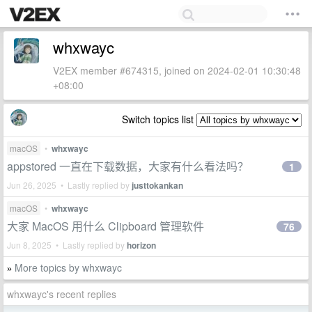
whxwayc
V2EX member #674315, joined on 2024-02-01 10:30:48
+08:00
Switch topics list
macOS
•
whxwayc
appstored 一直在下载数据，大家有什么看法吗？
1
Jun 26, 2025 • Lastly replied by
justtokankan
macOS
•
whxwayc
大家 MacOS 用什么 Clipboard 管理软件
76
Jun 8, 2025 • Lastly replied by
horizon
More topics by whxwayc
»
whxwayc's recent replies