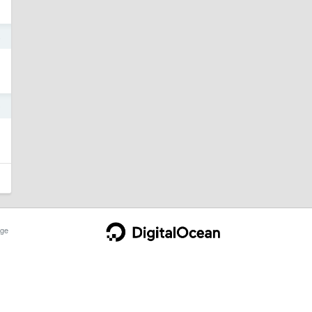
4
0
ge