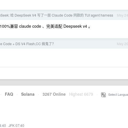
Seek: 给 DeepSeek V4 写了一层 Claude Code 同款的 TUI agent harness
May 2
兼容 claude code 、完美适配 Deepseek v4 。
de Code + DS V4 Flash,CC 搞鬼了？
May 2
·
FAQ
·
Solana
·
3267 Online
Highest 6679
·
Select Langua
4:40
·
JFK 07:40