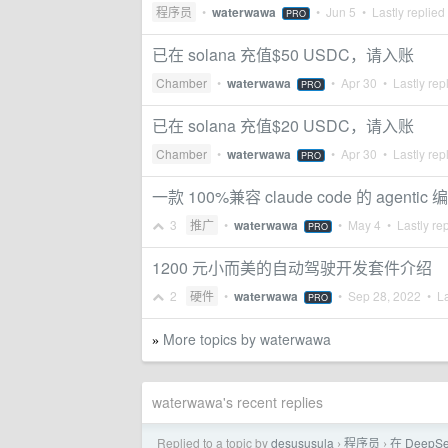
程序员
•
waterwawa
•
Jun 5
• Lastly replied
PRO
已在 solana 充值$50 USDC，请入账
Chamber
•
waterwawa
•
Apr 30
• Lastly rep
PRO
已在 solana 充值$20 USDC，请入账
Chamber
•
waterwawa
•
Apr 30
• Lastly rep
PRO
一款 100%兼容 claude code 的 agentic 
3
推广
•
waterwawa
•
May 4
• Lastly re
PRO
1200 元小而美的自动驾驶开发套件介绍
2
硬件
•
waterwawa
•
Sep 28, 2022
• La
PRO
More topics by waterwawa
»
waterwawa's recent replies
Replied to a topic by
desususula
程序员
在 DeepS
›
›