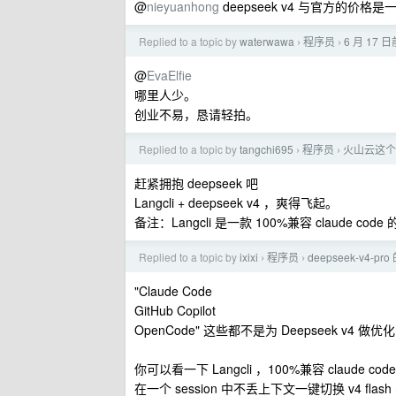
@
nieyuanhong
deepseek v4 与官方的价格
Replied to a topic by
waterwawa
程序员
6 月 17 
›
›
@
EvaElfie
哪里人少。
创业不易，恳请轻拍。
Replied to a topic by
tangchi695
程序员
火山云这个 
›
›
赶紧拥抱 deepseek 吧
Langcli + deepseek v4 ，爽得飞起。
备注：Langcli 是一款 100%兼容 claude code 的 
Replied to a topic by
ixixi
程序员
deepseek-v4-
›
›
"Claude Code
GitHub Copilot
OpenCode" 这些都不是为 Deepseek v4 做优
你可以看一下 Langcli ，100%兼容 claude cod
在一个 session 中不丢上下文一键切换 v4 flash 、