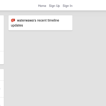
Home
Sign Up
Sign In
waterwawa's recent timeline
updates