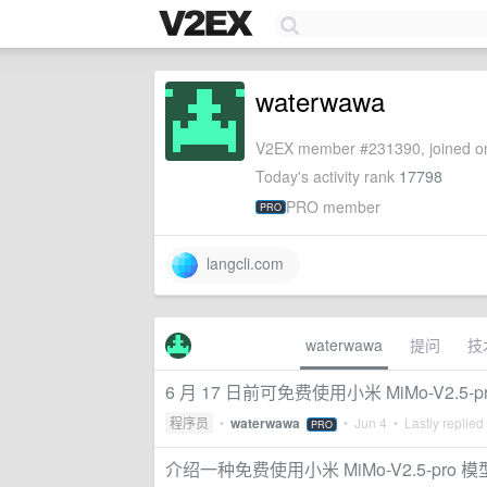
waterwawa
V2EX member #231390, joined on
Today's activity rank
17798
PRO member
PRO
langcli.com
waterwawa
提问
技
6 月 17 日前可免费使用小米 MiMo-V2.5-
程序员
•
waterwawa
•
Jun 4
• Lastly replied
PRO
介绍一种免费使用小米 MiMo-V2.5-pro 