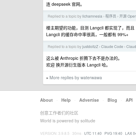
连 deepseek 官网。
Replied to a topic by
lichamnesia
程序员
开源 Open
›
›
楼主期望的功能，目测 Langcli 都实现了，而且 100%
Langcli 的缓存命中率很高，一般都有 99%+
Replied to a topic by
justdoitzZ
Claude Code
Clau
›
›
这么被 Anthropic 折腾下去不是办法的。
欢迎 换开源衍生版本 Langcli 哈。
More replies by waterwawa
»
About
·
Help
·
Advertise
·
Blog
·
API
创意工作者们的社区
World is powered by solitude
VERSION: 3.9.8.5 · 30ms ·
UTC 11:40
·
PVG 19:40
·
LAX 0