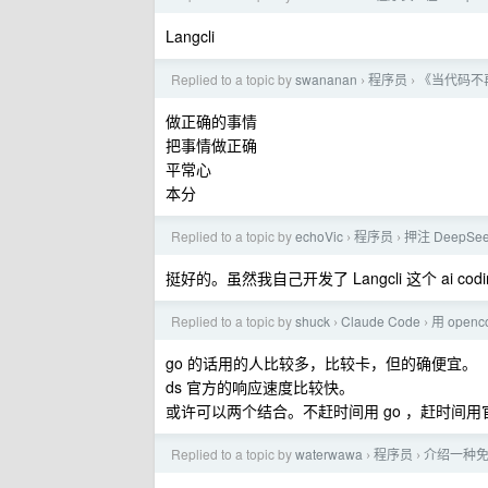
Langcli
Replied to a topic by
swananan
程序员
《当代码不
›
›
做正确的事情
把事情做正确
平常心
本分
Replied to a topic by
echoVic
程序员
押注 DeepSe
›
›
挺好的。虽然我自己开发了 Langcli 这个 ai co
Replied to a topic by
shuck
Claude Code
用 open
›
›
go 的话用的人比较多，比较卡，但的确便宜。
ds 官方的响应速度比较快。
或许可以两个结合。不赶时间用 go ，赶时间用
Replied to a topic by
waterwawa
程序员
介绍一种免费
›
›