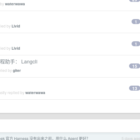
 by
waterwawa
1
lied by
Livid
1
lied by
Livid
编程助手： Langcli
15
plied by
giter
13
stly replied by
waterwawa
eek 官方 Harness 没有出来之前，用什么 Agent 更好？
5 days ag