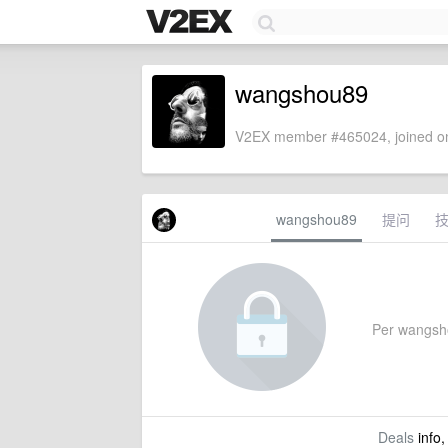
wangshou89
V2EX member #465024, joined on
wangshou89
提问
Per wangshou
Deals
info,