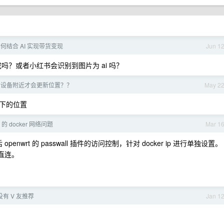
何结合 AI 实现带货变现
Jun 1
吗？或者小红书会识别到图片为 ai 吗？
绑定的设备附近才会更新位置？？
May 2
下的位置
 的 docker 网络问题
Mar 1
，然后 openwrt 的 passwall 插件的访问控制，针对 docker ip 进行单独设置。
成直连。
有 V 友推荐
Jan 1