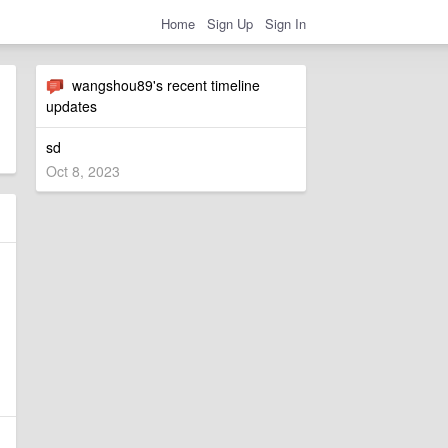
Home
Sign Up
Sign In
wangshou89's recent timeline
updates
sd
Oct 8, 2023