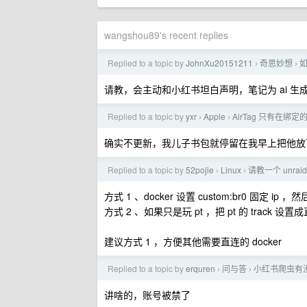
wangshou89's recent replies
Replied to a topic by
JohnXu20151211
奇思妙想
如
›
›
请教，会主动和小红书坦白声明，笔记为 ai 生成
Replied to a topic by
yxr
Apple
AirTag 只有在
›
›
确实不更新，我儿子书包就停留在我早上把他放
Replied to a topic by
52pojie
Linux
请教一个 unraid
›
›
方式 1 、docker 设置 custom:br0 固定 ip 
方式 2 、如果只是玩 pt ，把 pt 的 track 设置
建议方式 1 ，方便其他需要直连的 docker
Replied to a topic by
erquren
问与答
小红书爬虫有没
›
›
讲啥的，账号被禁了