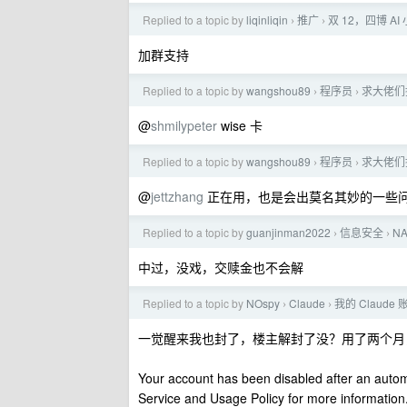
Replied to a topic by
liqinliqin
推广
双 12，四博 A
›
›
加群支持
Replied to a topic by
wangshou89
程序员
求大佬们推
›
›
@
shmilypeter
wise 卡
Replied to a topic by
wangshou89
程序员
求大佬们推
›
›
@
jettzhang
正在用，也是会出莫名其妙的一些
Replied to a topic by
guanjinman2022
信息安全
N
›
›
中过，没戏，交赎金也不会解
Replied to a topic by
NOspy
Claude
我的 Claud
›
›
一觉醒来我也封了，楼主解封了没？用了两个月
Your account has been disabled after an automat
Service and Usage Policy for more information. 